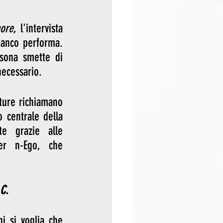
ore
, l'intervista 
anco performa. 
sona smette di 
necessario.
ture richiamano 
centrale della 
 grazie alle 
r n-Ego, che 
 C
.
i si voglia che 