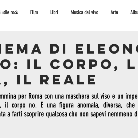
TO
CONTATTI
indie rock
Film
Libri
Musica dal vivo
Arte
Alb
Interviste
storia
curiosità
serie tv
fumetto
ambi
inema di Eleo
o: il corpo, 
escursionismo
Musica
jazz
jazz
, il reale
mmina per Roma con una maschera sul viso e un imper
, il corpo no. È una figura anomala, diversa, che s
a a farti scoprire qualcosa che non sapevi nemmeno d