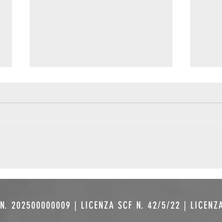
Non solo
I 
pellicola:
Ni
come il
no
digitale ha
re
N. 202500000009 | LICENZA SCF N. 42/5/22 | LICENZ
riscritto il