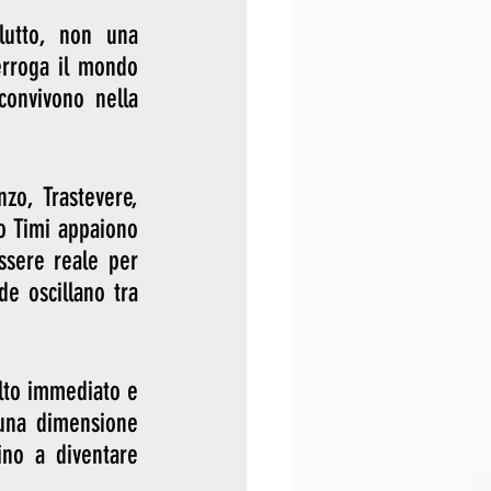
utto, non una 
rroga il mondo 
convivono nella 
zo, Trastevere, 
o Timi appaiono 
sere reale per 
 oscillano tra 
lto immediato e 
una dimensione 
ino a diventare 