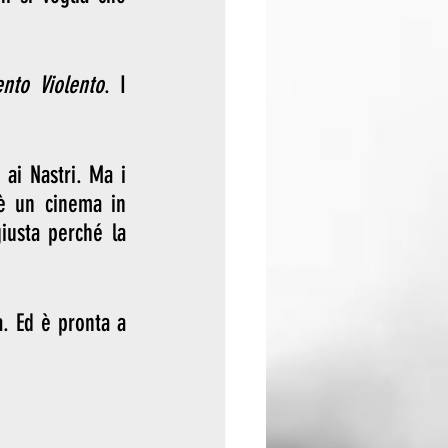
ento Violento
. I 
 ai Nastri. Ma i 
è un cinema in 
usta perché la 
 Ed è pronta a 