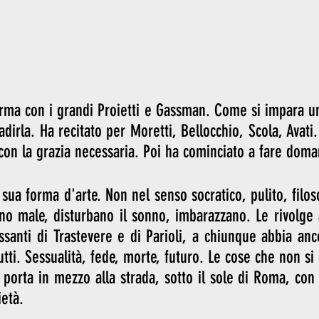
orma con i grandi Proietti e Gassman. Come si impara u
radirla. Ha recitato per Moretti, Bellocchio, Scola, Avati.
i con la grazia necessaria. Poi ha cominciato a fare dom
ua forma d'arte. Non nel senso socratico, pulito, filoso
o male, disturbano il sonno, imbarazzano. Le rivolge a
assanti di Trastevere e di Parioli, a chiunque abbia anc
tti. Sessualità, fede, morte, futuro. Le cose che non si 
i porta in mezzo alla strada, sotto il sole di Roma, con
età.