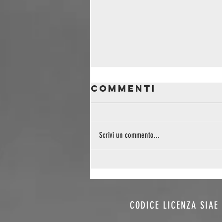
Commenti
Scrivi un commento...
L’oro del
Reno: Lorenzo
Pullega e la
poesia
CODICE LICENZA SIAE 
dell’Emilia-