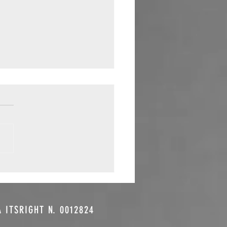
Ragazzi della
ckel:la
stra
censione
A ITSRIGHT N. 0012824