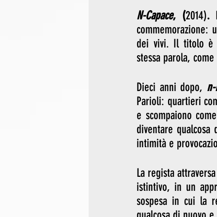
N-Capace
, (
2014)
.
 
commemorazione: un
dei vivi. Il titolo
stessa parola, come 
Dieci anni dopo, 
n-
Parioli: quartieri c
e scompaiono come 
diventare qualcosa 
intimità e provocazio
La regista attravers
istintivo, in un ap
sospesa in cui la r
qualcosa di nuovo e i