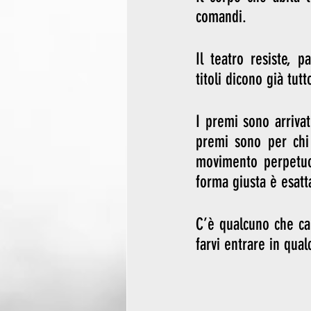
comandi.
Il teatro resiste, p
titoli dicono già tut
I premi sono arrivati
premi sono per chi 
movimento perpetuo,
forma giusta è esat
C’è qualcuno che ca
farvi entrare in qua