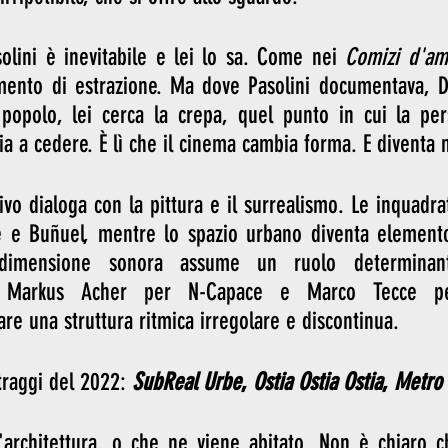
olini è inevitabile e lei lo sa. Come nei 
Comizi d'am
mento di estrazione. Ma dove Pasolini documentava, D
 popolo, lei cerca la crepa, quel punto in cui la per
a a cedere. È lì che il cinema cambia forma. E diventa 
sivo dialoga con la pittura e il surrealismo. Le inquadra
e e Buñuel, mentre lo spazio urbano diventa elemento 
dimensione sonora assume un ruolo determinante
on Markus Acher per N-Capace e Marco Tecce pe
are una struttura ritmica irregolare e discontinua.
raggi del 2022: 
SubReal Urbe
, 
Ostia Ostia Ostia
, 
Metro
'architettura, o che ne viene abitato. Non è chiaro ch