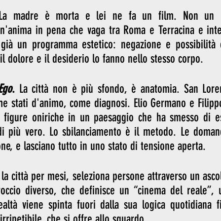
La madre è morta e lei ne fa un film. Non un l
'anima in pena che vaga tra Roma e Terracina e inte
 è già un programma estetico: negazione e possibilità 
il dolore e il desiderio lo fanno nello stesso corpo.
Ego
.
 La città non è più sfondo, è anatomia. San Loren
ome stati d'animo, come diagnosi. Elio Germano e Filipp
figure oniriche in un paesaggio che ha smesso di es
di più vero. Lo sbilanciamento è il metodo. Le domande
ne, e lasciano tutto in uno stato di tensione aperta.
a la città per mesi, seleziona persone attraverso un asco
proccio diverso, che definisce un “cinema del reale”, 
ealtà viene spinta fuori dalla sua logica quotidiana f
rripetibile, che si offre allo sguardo.