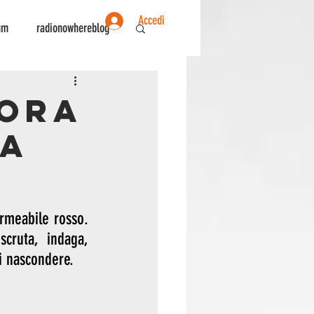
Accedi
um
radionowhereblog
ente
Sociologia
nora
la
meabile rosso. 
cruta, indaga, 
i nascondere.