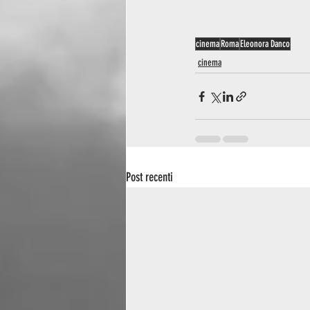
cinema
Roma
Eleonora Danco
cinema
Post recenti