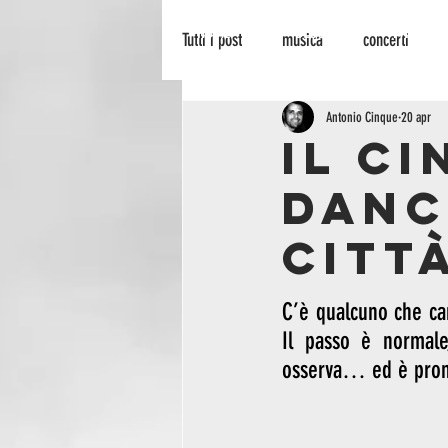
HOME
BLOG
PALINSES
Tutti i post
musica
concerti
recensione
radionowhere
Antonio Cinque
20 apr
Il c
Danc
cinema
arte
biografie
città
C’è qualcuno che ca
Il passo è normale
osserva… ed è pront