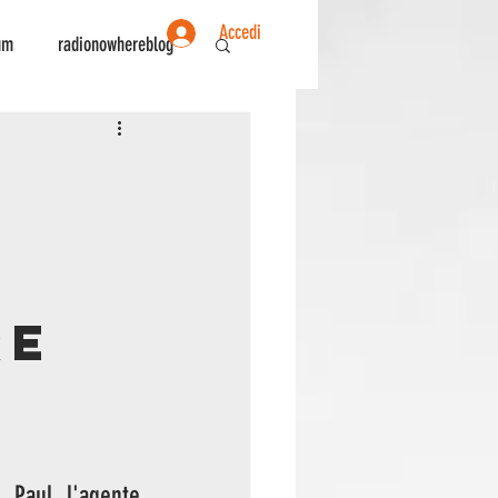
Accedi
um
radionowhereblog
ente
Sociologia
re
Paul l'agente 