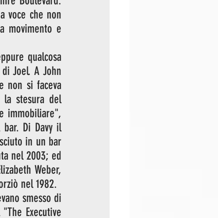
ire Boulevard: 
na voce che non 
ra movimento e 
eppure qualcosa 
di Joel. A John 
te non si faceva 
la stesura del 
 immobiliare", 
ar. Di Davy il 
ciuto in un bar 
ta nel 2003; ed 
lizabeth Weber, 
orziò nel 1982.
evano smesso di 
l "The Executive 