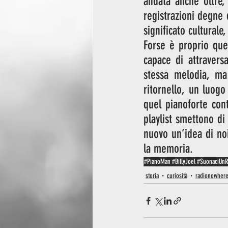
andata anche oltre,
registrazioni degne 
significato culturale
Forse è proprio ques
capace di attravers
stessa melodia, ma 
ritornello, un luogo
quel pianoforte con
playlist smettono di
nuovo un’idea di noi
la memoria.
#PianoMan #BillyJoel #SuonaciUnR
storia
curiosità
radionowher