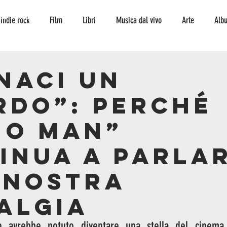
TO
CONTATTI
indie rock
Film
Libri
Musica dal vivo
Arte
Alb
Interviste
storia
curiosità
serie tv
fumetto
ambi
naci un
rdo”: perché
escursionismo
Musica
jazz
jazz
no Man”
inua a parla
 nostra
algia
e avrebbe potuto diventare una stella del cinema, 