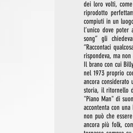
dei loro volti, come
riprodotto perfetta
compiuti in un luog
l’unico dove poter 
song” gli chiedev
“Raccontaci qualcos
rispondeva, ma non c
Il brano con cui Bil
nel 1973 proprio co
ancora considerato un
storia, il ritornell
"Piano Man" di suona
accontenta con una b
non può che essere 
ancora più folk, co