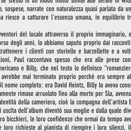
sé stesso in un modo molto simile alle serate in Wilsh
te, sospese, narrate con naturalezza quasi parlata da u
ma riesce a catturare l'essenza umana, in equilibrio t
ventori del locale attraverso il proprio immaginario, 
corso degli anni, lo abbiamo saputo proprio dai racconti 
trattenere i clienti con storielle e barzellette e a vol
oni, Paul raccontava spesso che era alle prese con 
icano e Billy, che nel testo lo definisce “romanziere
avrebbe mai terminato proprio perché era sempre al b
il nome completo: era David Heintz, Billy lo aveva conos
amente rimase arruolato fino alla morte per Sla, avvenu
dentità della cameriera, cioè la compagna dell’artista E
i uscita dell’album diventò sua moglie e dalla quale div
 loro bicchieri, le loro confidenze che ormai da tempo av
 loro richieste al pianista di riempire i loro silenzi, i