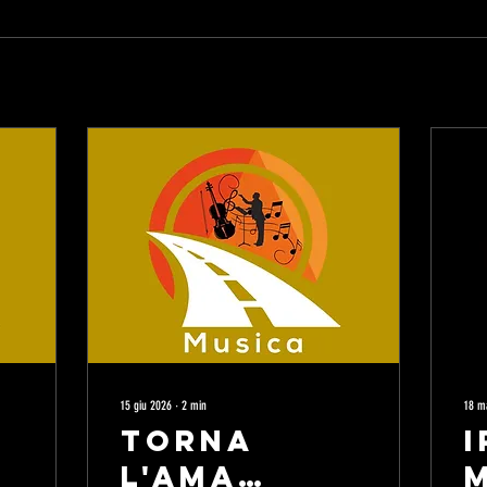
15 giu 2026
∙
2
min
18 m
Torna
l'AMA
M