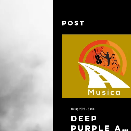
Post
18 lug 2026
∙
5
min
Deep
Purple a