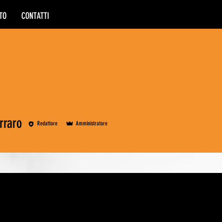
TO
CONTATTI
rraro
Redattore
Amministratore