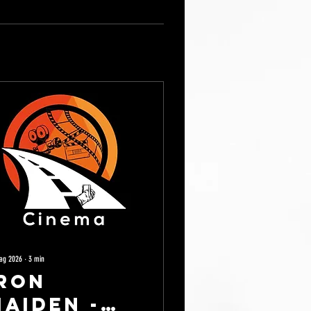
ag 2026
∙
3
min
Iron
aiden -