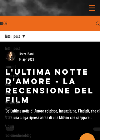
BLOG
Tutti i post
Tutti i post
Libera Borri
musica
14 apr 2023
concerti
L'ULTIMA NOTTE
indie rock
D'AMORE - LA
Film
RECENSIONE DEL
Libri
FILM
Musica dal
vivo
De L’ultima notte di Amore colpisce, innanzitutto, l’incipit, che ci
Arte
offre una lunga ripresa aerea di una Milano che ci appare...
Album
radionowhereblog