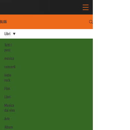
BLOG
Libri
Tutti i
post
musica
concerti
indie
rock
Film
Libri
Musica
dal vivo
Arte
Album