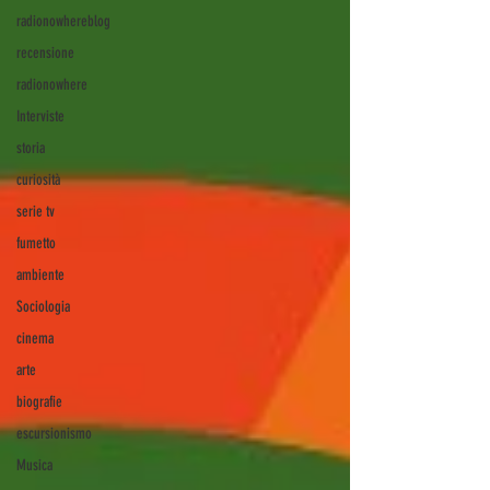
radionowhereblog
recensione
radionowhere
Interviste
storia
curiosità
serie tv
fumetto
ambiente
Sociologia
cinema
arte
biografie
escursionismo
Musica