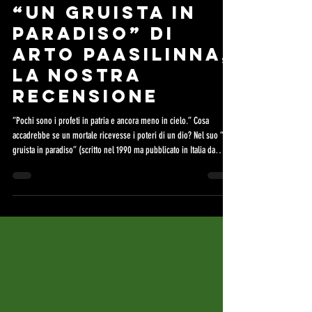
26 mar
“Un gruista in
paradiso” di
Arto Paasilinna,
la nostra
recensione
“Pochi sono i profeti in patria e ancora meno in cielo.” Cosa
accadrebbe se un mortale ricevesse i poteri di un dio? Nel suo “Un
gruista in paradiso” (scritto nel 1990 ma pubblicato in Italia da
Iperborea solo nel 2025, e più avanti scoprirete il perché)
Paasilinna, con il suo inconfondibile stile garbatamente satirico,
cerca di immaginarselo nel modo più scandinavo possibile. Il
protagonista fa di tutto inizialmente per non esserlo: Pirjeri
Ryynänen è un gruista di Helsinki,