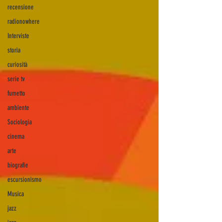
recensione
radionowhere
Interviste
storia
curiosità
serie tv
fumetto
ambiente
Sociologia
cinema
arte
biografie
escursionismo
Musica
jazz