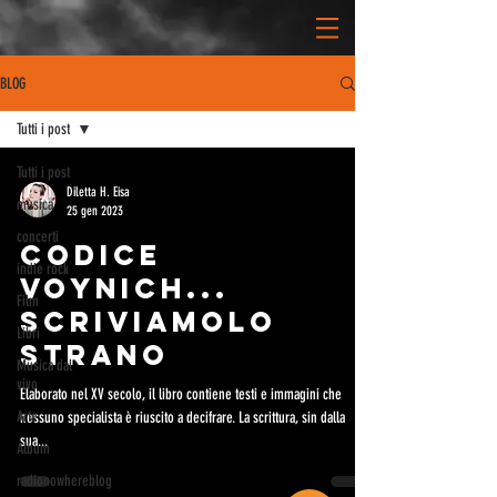
BLOG
Tutti i post
Tutti i post
Diletta H. Eisa
musica
25 gen 2023
concerti
Codice
indie rock
Voynich...
Film
Scriviamolo
Libri
strano
Musica dal
vivo
Elaborato nel XV secolo, il libro contiene testi e immagini che
Arte
nessuno specialista è riuscito a decifrare. La scrittura, sin dalla
sua...
Album
radionowhereblog