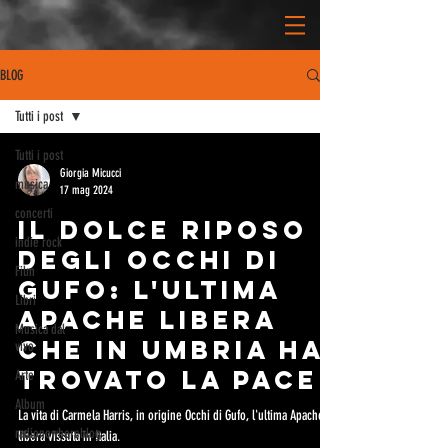
BLOG
Tutti i post
Tutti i post
Giorgia Micucci
musica
17 mag 2024
concerti
Il dolce riposo
indie rock
degli Occhi di
Film
Gufo: l'ultima
Libri
Apache libera
Musica dal
che in Umbria ha
vivo
trovato la pace
Arte
Album
La vita di Carmela Harris, in origine Occhi di Gufo, l'ultima Apache
radionowhereblog
libera vissuta in Italia.