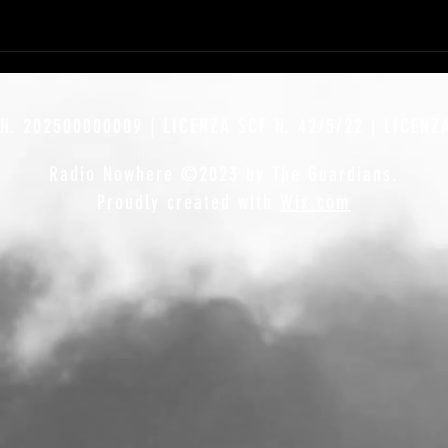
N. 202500000009 | LICENZA SCF N. 42/5/22 | LICENZ
Radio Nowhere ©2023 by The Guardians.
Proudly created with
Wix.com