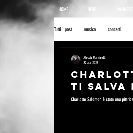
HOME
BLOG
PALINSES
Tutti i post
musica
concerti
recensione
radionowhere
Alessia Mancinelli
22 apr 2023
CHARLOT
cinema
arte
biografie
TI SALVA 
Charlotte Salomon è stata una pittric