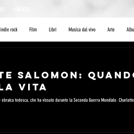
TO
CONTATTI
indie rock
Film
Libri
Musica dal vivo
Arte
Alb
Interviste
storia
curiosità
serie tv
fumetto
ambi
TE SALOMON: QUAND
escursionismo
Musica
jazz
jazz
LA VITA
e ebraica tedesca, che ha vissuto durante la Seconda Guerra Mondiale. Charlotte