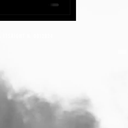
A ITSRIGHT N. 0012824