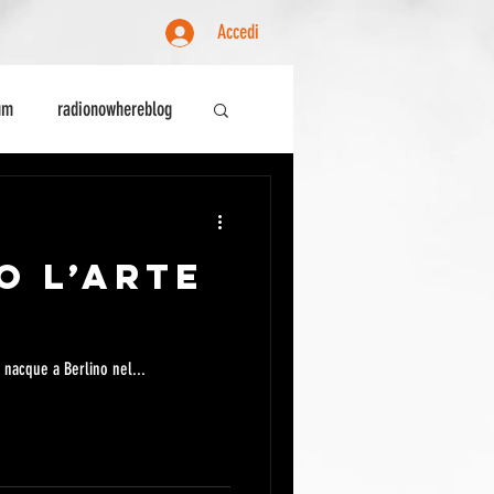
Accedi
um
radionowhereblog
ente
Sociologia
O L’ARTE
 nacque a Berlino nel...