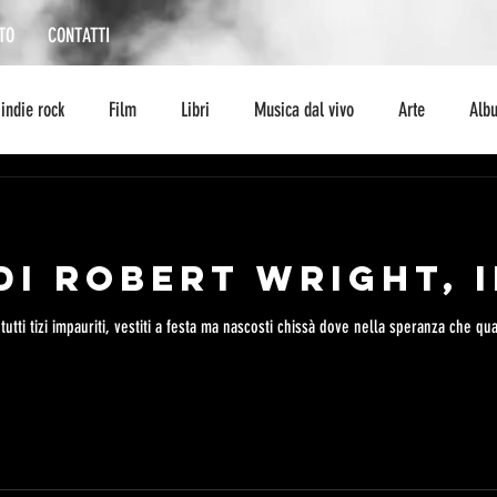
TO
CONTATTI
indie rock
Film
Libri
Musica dal vivo
Arte
Alb
Interviste
storia
curiosità
serie tv
fumetto
ambi
di Robert Wright, i
escursionismo
Musica
jazz
jazz
tutti tizi impauriti, vestiti a festa ma nascosti chissà dove nella speranza che qua