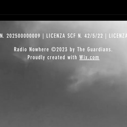
N. 202500000009 | LICENZA SCF N. 42/5/22 | LICENZ
Radio Nowhere ©2023 by The Guardians.
Proudly created with
Wix.com