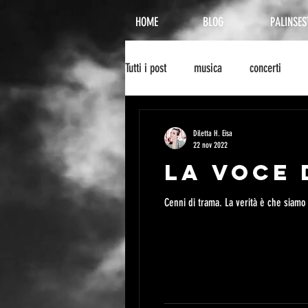
HOME
BLOG
PALINSES
Tutti i post
musica
concerti
recensione
radionowhere
Diletta H. Eisa
22 nov 2022
La voce 
cinema
arte
biografie
Cenni di trama. La verità è che siamo 