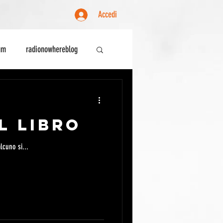
Accedi
um
radionowhereblog
ente
Sociologia
l libro
lcuno si...