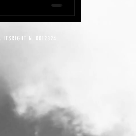
A ITSRIGHT N. 0012824