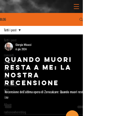
BLOG
Tutti i post
Tutti i post
Giorgia Micucci
musica
6 giu 2024
concerti
Quando muori
indie rock
resta a me: la
Film
nostra
Libri
recensione
Musica dal
vivo
Recensione dell'ultima opera di Zerocalcare: Quando muori resta a
Arte
me
Album
radionowhereblog