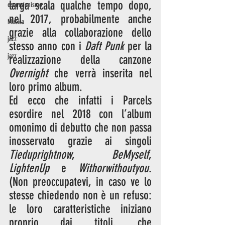
larga scala qualche tempo dopo, 
escursionismo
nel 2017, probabilmente anche 
Musica
grazie alla collaborazione dello 
jazz
stesso anno con i 
Daft Punk
 per la 
jazz
realizzazione della canzone 
Overnight
 che verrà inserita nel 
loro primo album.
Ed ecco che infatti i Parcels 
esordire nel 2018 con l’album 
omonimo di debutto che non passa 
inosservato grazie ai singoli 
Tieduprightnow
, 
BeMyself
, 
LightenUp
 e 
Withorwithoutyou
. 
(Non preoccupatevi, in caso ve lo 
stesse chiedendo non è un refuso: 
le loro caratteristiche iniziano 
proprio dai titoli, che 