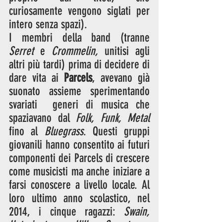
curiosamente vengono siglati per 
intero senza spazi).
I membri della band (tranne 
Serret
 e 
Crommelin,
 unitisi agli 
altri più tardi) prima di decidere di 
dare vita ai 
Parcels
, avevano già 
suonato assieme sperimentando 
svariati  generi di musica che 
spaziavano dal 
Folk, Funk, Metal 
fino al 
Bluegrass
. Questi gruppi 
giovanili hanno consentito ai futuri 
componenti dei Parcels di crescere 
come musicisti ma anche iniziare a 
farsi conoscere a livello locale. Al 
loro ultimo anno scolastico, nel 
2014, i cinque ragazzi: 
Swain, 