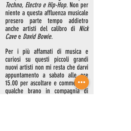
Techno, Electro e Hip-Hop.
 Non per 
niente a questa affluenza musicale 
presero parte tempo addietro 
anche artisti del calibro di 
Nick 
Cave
 e 
David Bowie
. 
Per i più affamati di musica e 
curiosi su questi piccoli grandi 
nuovi artisti non mi resta che darvi 
appuntamento a sabato alle ore 
15.00 per ascoltare e commentare 
qualche brano in compagnia di 
Bryan
sempre qui su 
Radio 
Nowhere
, a presto!
musica
Alternative Records
Parcels