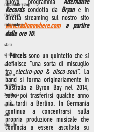
nuovo programma 
Alternative 
radionowhereblog
Records
 condotto da 
Bryan
 e in 
recensione
diretta streaming sul nostro sito 
www.
radionowhere.com
 a partire 
radionowhere
dalle ore 15
!
Interviste
storia
I 
Parcels
 sono un quintetto che si 
curiosità
definisce “una sorta di miscuglio 
serie tv
tra 
electro-pop
 & 
disco-soul”
. La 
fumetto
band si forma originariamente in 
ambiente
Australia a Byron Bay nel 2014, 
salvo poi trasferirsi qualche anno 
Sociologia
più tardi a Berlino. In Germania 
cinema
continua a concentrarsi sulla 
arte
propria produzione musicale che 
biografie
comincia a essere ascoltata su 