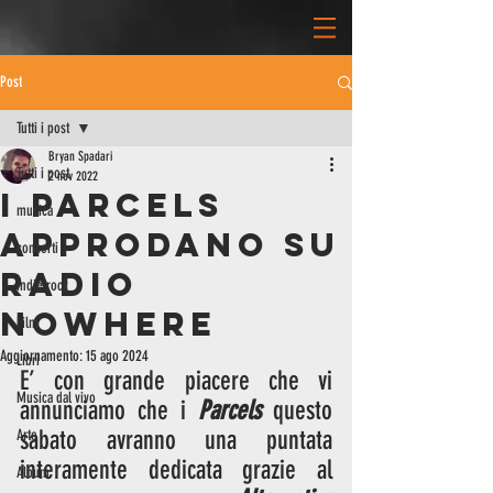
Post
Tutti i post
Bryan Spadari
Tutti i post
2 nov 2022
I PARCELS
musica
APPRODANO SU
concerti
RADIO
indie rock
NOWHERE
Film
Aggiornamento:
15 ago 2024
Libri
E’ con grande piacere che vi 
Musica dal vivo
annunciamo che i 
Parcels
 questo 
sabato avranno una puntata 
Arte
interamente dedicata grazie al 
Album