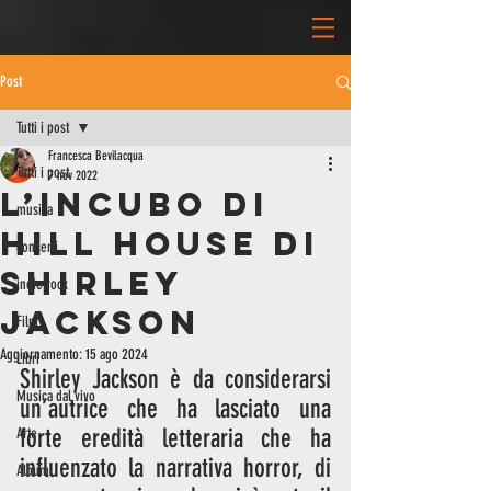
Post
Tutti i post
Francesca Bevilacqua
Tutti i post
7 nov 2022
L’incubo di
musica
Hill House di
concerti
Shirley
indie rock
Jackson
Film
Aggiornamento:
15 ago 2024
Libri
Shirley Jackson è da considerarsi 
Musica dal vivo
un’autrice che ha lasciato una 
forte eredità letteraria che ha 
Arte
influenzato la narrativa horror, di 
Album