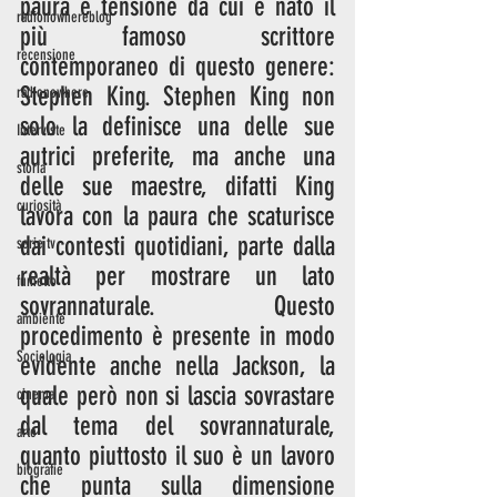
paura e tensione da cui è nato il 
radionowhereblog
più famoso scrittore 
recensione
contemporaneo di questo genere: 
Stephen King. Stephen King non 
radionowhere
solo la definisce una delle sue 
Interviste
autrici preferite, ma anche una 
storia
delle sue maestre, difatti King 
curiosità
lavora con la paura che scaturisce 
dai contesti quotidiani, parte dalla 
serie tv
realtà per mostrare un lato 
fumetto
sovrannaturale. Questo 
ambiente
procedimento è presente in modo 
Sociologia
evidente anche nella Jackson, la 
quale però non si lascia sovrastare 
cinema
dal tema del sovrannaturale, 
arte
quanto piuttosto il suo è un lavoro 
biografie
che punta sulla dimensione 