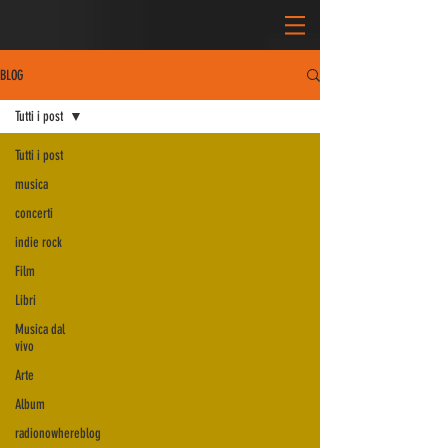
BLOG
Tutti i post
Tutti i post
musica
concerti
indie rock
Film
Libri
Musica dal
vivo
Arte
Album
radionowhereblog