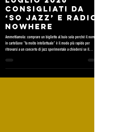
Concerti Jazz di
Luglio 2026
consigliati da
‘So Jazz’ e Radio
Nowhere
Ammettiamolo: comprare un biglietto al buio solo perché il nome
in cartellone "fa molto intellettuale" è il modo più rapido per
ritrovarsi a un concerto di jazz sperimentale a chiedersi se il
sassofonista stia effettivamente suonando o se stia avendo un
attacco di panico sul palco. Per evitarti crisi esistenziali a metà
serata, ecco qui la mappa dei festival di questo mese, divisi
rigidamente tra le rassegne storiche e i deliziosi e intimi
"Boutique" festival di nicchia. Ma s