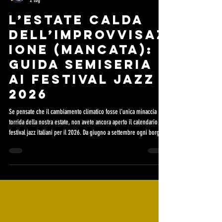
Carmine Iasevoli
2 lug
L’estate calda
dell’improvvisaz
ione (mancata):
guida semiseria
ai Festival Jazz
2026
Se pensate che il cambiamento climatico fosse l’unica minaccia
torrida della nostra estate, non avete ancora aperto il calendario dei
festival jazz italiani per il 2026. Da giugno a settembre ogni borgo
medievale dotato di almeno tre pietre secolari e una pro loco
iperattiva si trasforma nella New Orleans del campidano o nella
Chicago della val Tidone. Il jazz estivo è una prova di resistenza
fisica, un esperimento sociale e, soprattutto, il modo più elegante
per farsi punger