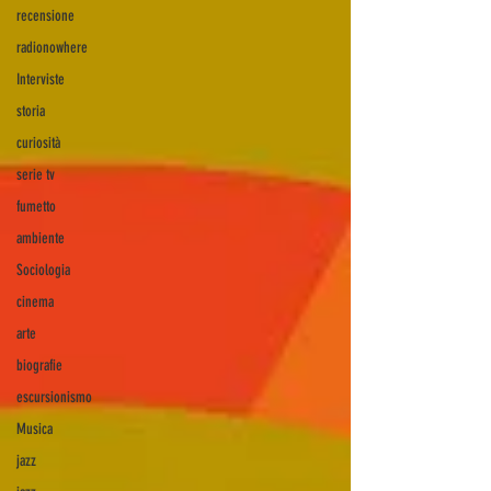
recensione
radionowhere
Interviste
storia
curiosità
serie tv
fumetto
ambiente
Sociologia
cinema
arte
biografie
escursionismo
Musica
jazz