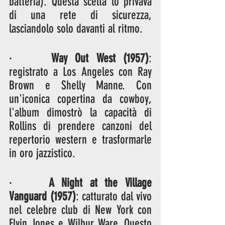
batteria). Questa scelta lo privava 
di una rete di sicurezza, 
lasciandolo solo davanti al ritmo.
·     
Way Out West (1957)
: 
registrato a Los Angeles con Ray 
Brown e Shelly Manne. Con 
un'iconica copertina da cowboy, 
l'album dimostrò la capacità di 
Rollins di prendere canzoni del 
repertorio western e trasformarle 
in oro jazzistico.
·     
A Night at the Village 
Vanguard (1957)
: catturato dal vivo 
nel celebre club di New York con 
Elvin Jones e Wilbur Ware. Questo 