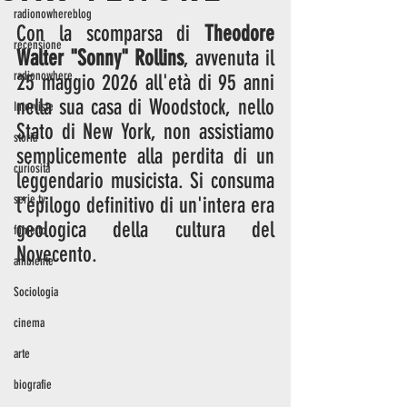
radionowhereblog
Con la scomparsa di 
Theodore 
recensione
Walter "Sonny" Rollins
, avvenuta il 
radionowhere
25 maggio 2026 all'età di 95 anni 
nella sua casa di Woodstock, nello 
Interviste
Stato di New York, non assistiamo 
storia
semplicemente alla perdita di un 
curiosità
leggendario musicista. Si consuma 
serie tv
l'epilogo definitivo di un'intera era 
geologica della cultura del 
fumetto
Novecento.
ambiente
Sociologia
cinema
arte
biografie