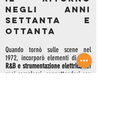
negli anni 
Settanta e 
Ottanta
Quando tornò sulle scene nel 
1972, incorporò elementi di 
funk, 
R&B e strumentazione elettrica
 nei 
suoi complessi, connettendosi con 
un pubblico giovane. Brani come 
Don't Stop the 
Carnival
 diventarono nuovi inni 
festosi nei suoi concerti, momenti 
in cui il sassofonista sprigionava 
un'energia debordante.