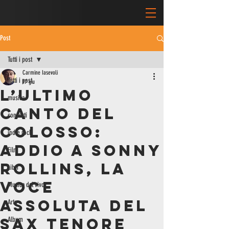
Post
Tutti i post
Carmine Iasevoli
Tutti i post
17 giu
L’ultimo
musica
Canto del
concerti
Colosso:
indie rock
Addio a Sonny
Film
Rollins, la
Libri
Voce
Musica dal vivo
Assoluta del
Arte
Sax Tenore
Album