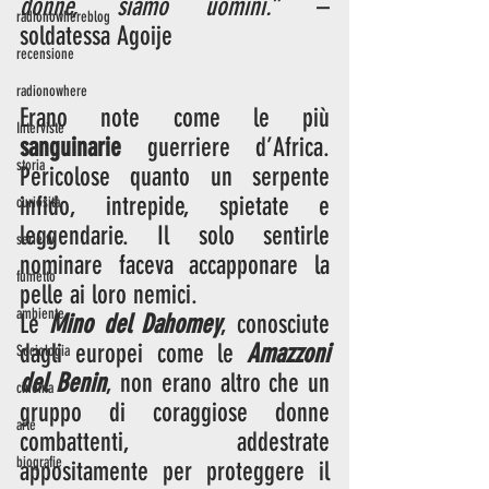
donne, siamo uomini.” 
– 
radionowhereblog
soldatessa Agoije 
recensione
radionowhere
Erano note come le più 
Interviste
sanguinarie
 guerriere d’Africa. 
storia
Pericolose quanto un serpente 
infido, intrepide, spietate e 
curiosità
leggendarie. Il solo sentirle 
serie tv
nominare faceva accapponare la 
fumetto
pelle ai loro nemici.
ambiente
Le 
Mino del Dahomey
, conosciute 
dagli europei come le 
Amazzoni 
Sociologia
del Benin
, non erano altro che un 
cinema
gruppo di coraggiose donne 
arte
combattenti, addestrate 
biografie
appositamente per proteggere il 