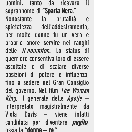
uomini, tanto da ricevere il 
soprannome di “
Sparta Nera
.”
Nonostante la brutalità e 
spietatezza dell’addestramento, 
per molte donne fu un vero e 
proprio onore servire nei ranghi 
delle 
N’nonmiton
. Lo status di 
guerriere consentiva loro di essere 
ascoltate e di scalare diverse 
posizioni di potere e influenza, 
fino a sedere nel Gran Consiglio 
del governo. Nel film 
The Woman 
King
, il generale delle 
Agoije
 – 
interpretato magistralmente da 
Viola Davis – viene infatti 
candidata per diventare 
pugito
, 
ossia la “
donna – re
.”