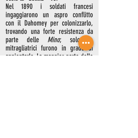
Nel 1890 i soldati francesi 
ingaggiarono un aspro conflitto 
con il Dahomey per colonizzarlo, 
trovando una forte resistenza da 
parte delle 
Mino
; solo le 
mitragliatrici furono in grado di 
annientarle. La maggior parte delle 
soldatesse perì nel corso delle 23 
battaglie della seconda guerra di 
conquista del regno, tuttavia i 
soldati europei testimoniarono il 
loro incredibile coraggio. In 
seguito, il Dahomey divenne un 
protettorato francese – reso 
indipendente nel 1960 – e quella 
sconfitta
 segnò per sempre la 
fine