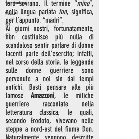
loro sovrano. Il termine “
mino
”, 
escursionismo
nella lingua parlata 
fon
, significa, 
Musica
per l’appunto, “madri”.  
jazz
Ai giorni nostri, fortunatamente, 
jazz
non costituisce più nulla di 
scandaloso sentir parlare di donne 
facenti parte dell’esercito; infatti, 
nel corso della storia, le leggende 
sulle donne guerriere sono 
pervenute a noi sin dai tempi 
antichi. Basti pensare alle più 
famose 
Amazzoni
, le mitiche 
guerriere raccontate nella 
letteratura classica, le quali, 
secondo Erodoto, vivevano nelle 
steppe a nord-est del fiume Don. 
Naturalmente vengono descritte 