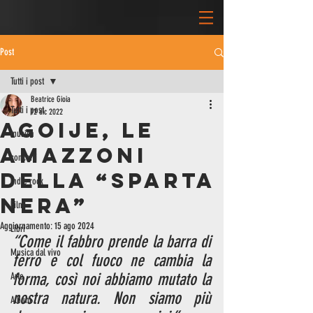
Post
Tutti i post
Beatrice Gioia
Tutti i post
12 dic 2022
Agoije, le
musica
Amazzoni
concerti
della “Sparta
indie rock
nera”
Film
Aggiornamento:
15 ago 2024
Libri
“Come il fabbro prende la barra di 
Musica dal vivo
ferro e col fuoco ne cambia la 
forma, così noi abbiamo mutato la 
Arte
nostra natura. Non siamo più 
Album