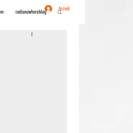
Accedi
um
radionowhereblog
ente
Sociologia