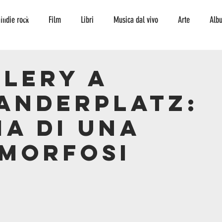
TO
CONTATTI
indie rock
Film
Libri
Musica dal vivo
Arte
Alb
Interviste
storia
curiosità
serie tv
fumetto
ambi
alery a
anderplatz:
escursionismo
Musica
jazz
jazz
ia di una
morfosi