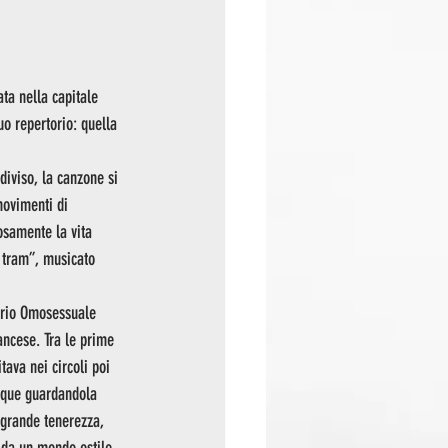
ta nella capitale 
o repertorio: quella 
diviso, la canzone si 
movimenti di 
osamente la vita 
n tram”, musicato 
tario Omosessuale 
ancese. Tra le prime 
tava nei circoli poi 
acque guardandola 
 grande tenerezza, 