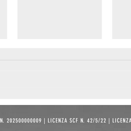
500 Miles:
Mu
tutte le
pr
strade
co
portano a
fe
N. 202500000009 | LICENZA SCF N. 42/5/22 | LICENZ
qualcuno
Pa
,