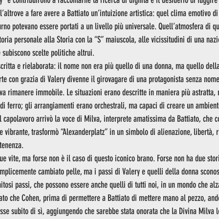
y” e contribuirono a raccontarne la ricerca di dignità e il desiderio di fuggir
l’altrove a fare avere a Battiato un’intuizione artistica: quel clima emotivo di
urno potevano essere portati a un livello più universale. Quell’atmosfera di q
oria personale alla Storia con la “S” maiuscola, alle vicissitudini di una naz
 subiscono scelte politiche altrui.
ritta e rielaborata: il nome non era più quello di una donna, ma quello dell
parte con grazia di Valery divenne il girovagare di una protagonista senza nom
 rimanere immobile. Le situazioni erano descritte in maniera più astratta, 
 di ferro; gli arrangiamenti erano orchestrali, ma capaci di creare un ambient
l capolavoro arrivò la voce di Milva, interprete amatissima da Battiato, che c
 vibrante, trasformò “Alexanderplatz” in un simbolo di alienazione, libertà, r
rtenenza.
e vite, ma forse non è il caso di questo iconico brano. Forse non ha due stori
emplicemente cambiato pelle, ma i passi di Valery e quelli della donna sconosc
nitosi passi, che possono essere anche quelli di tutti noi, in un mondo che al
tato che Cohen, prima di permettere a Battiato di mettere mano al pezzo, andò
isse subito di sì, aggiungendo che sarebbe stata onorata che la Divina Milva l