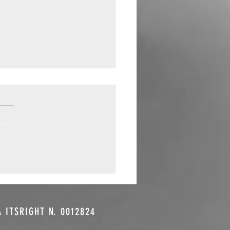
sica e
omozione: il
ntroverso
nomeno del
A ITSRIGHT N. 0012824
y to Play