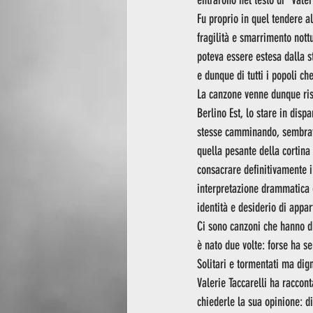
entrarono nel testo di “Valer
Fu proprio in quel tendere al
fragilità e smarrimento nott
poteva essere estesa dalla st
e dunque di tutti i popoli che
La canzone venne dunque risc
Berlino Est, lo stare in dis
stesse camminando, sembrava
quella pesante della cortina
consacrare definitivamente i
interpretazione drammatica e
identità e desiderio di appa
Ci sono canzoni che hanno du
è nato due volte: forse ha s
Solitari e tormentati ma dig
Valerie Taccarelli ha raccon
chiederle la sua opinione: d