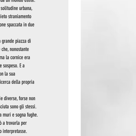
e da un mondo ostile.
 solitudine urbana, 
uieto straniamento 
ione spaccata in due 
a grande piazza di 
e che, nonostante 
ma la cornice era 
e sospeso. E a 
on la sua 
icerca della propria 
e diverse, forse non 
iuta sono gli stessi. 
za muri e sogna fughe.
 a trovarla per 
o interpretasse. 