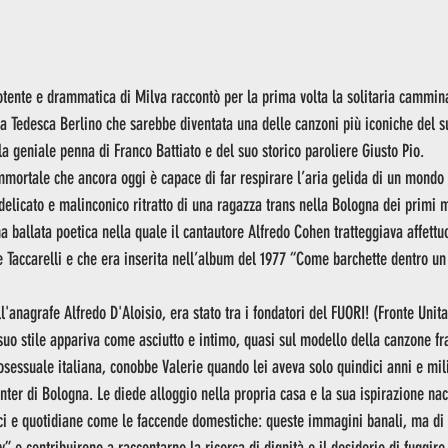
otente e drammatica di Milva raccontò per la prima volta la solitaria cammina
 Tedesca Berlino che sarebbe diventata una delle canzoni più iconiche del su
la geniale penna di Franco Battiato e del suo storico paroliere Giusto Pio.
mmortale che ancora oggi è capace di far respirare l’aria gelida di un mondo 
delicato e malinconico ritratto di una ragazza trans nella Bologna dei primi 
 ballata poetica nella quale il cantautore Alfredo Cohen tratteggiava affettu
rie Taccarelli e che era inserita nell’album del 1977 “Come barchette dentro u
l'anagrafe Alfredo D'Aloisio, era stato tra i fondatori del FUORI! (Fronte Uni
 suo stile appariva come asciutto e intimo, quasi sul modello della canzone fr
osessuale italiana, conobbe Valerie quando lei aveva solo quindici anni e mili
nter di Bologna. Le diede alloggio nella propria casa e la sua ispirazione n
ici e quotidiane come le faccende domestiche: queste immagini banali, ma di