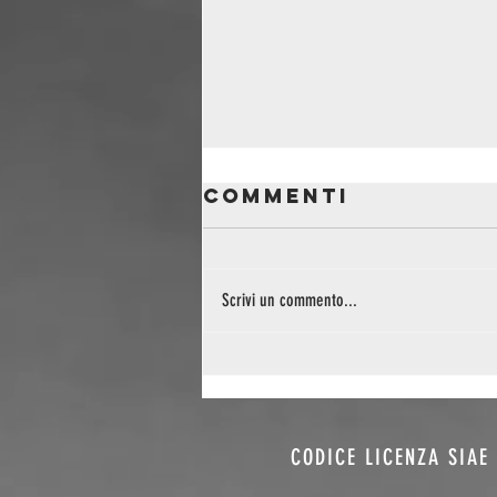
Commenti
Scrivi un commento...
Montelago
Celtic Festival
2026: il folk
torna
CODICE LICENZA SIAE 
sull’altopiano