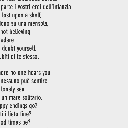
arte i vostri eroi dell'infanzia
lost upon a shelf,
rdono su una mensola,
 not believing
credere
u doubt yourself.
ubiti di te stesso.
here no one hears you
 nessuno può sentire
 lonely sea.
n un mare solitario.
appy endings go?
i i lieto fine?
ood times be?