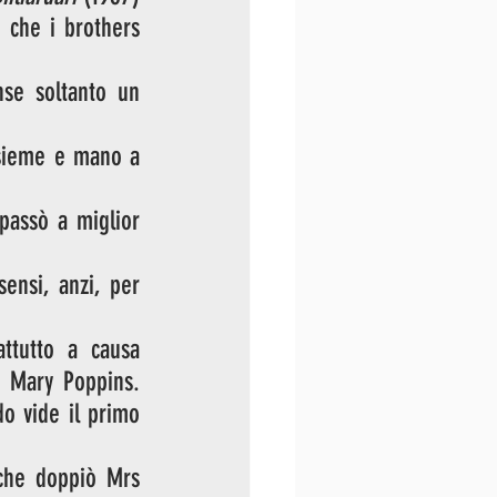
 che i brothers 
se soltanto un 
nsieme e mano a 
passò a miglior 
ensi, anzi, per 
ttutto a causa 
 Mary Poppins. 
o vide il primo 
che doppiò Mrs 