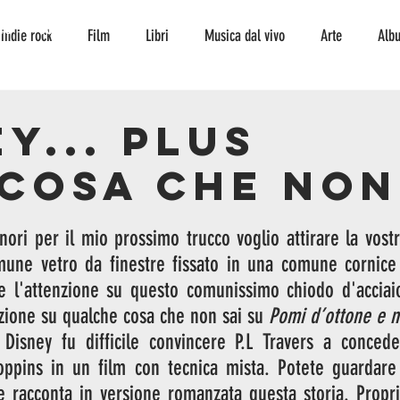
TO
CONTATTI
indie rock
Film
Libri
Musica dal vivo
Arte
Alb
Interviste
storia
curiosità
serie tv
fumetto
ambi
Y... PLUS
COSA CHE NON
escursionismo
Musica
jazz
jazz
nori per il mio prossimo trucco voglio attirare la vostr
une vetro da finestre fissato in una comune cornice 
re l'attenzione su questo comunissimo chiodo d'acciai
enzione su qualche cosa che non sai su 
Pomi d’ottone e m
 Disney fu difficile convincere P.L Travers a conceder
e racconta in versione romanzata questa storia. Propri