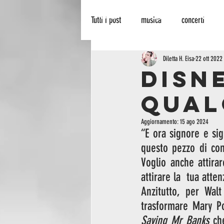
HOME
BLOG
PALINSES
Tutti i post
musica
concerti
recensione
radionowhere
Diletta H. Eisa
22 ott 2022
DISNE
QUAL
cinema
arte
biografie
Aggiornamento:
15 ago 2024
“E ora signore e sig
questo pezzo di com
Voglio anche attira
attirare la  tua att
Anzitutto, per Walt
Saving Mr Banks
 ch