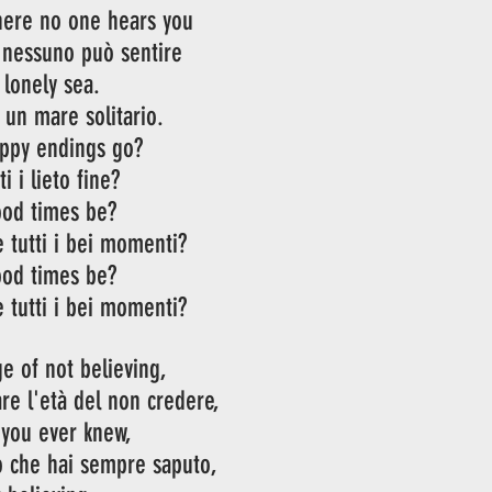
here no one hears you
 nessuno può sentire
 lonely sea.
n un mare solitario.
appy endings go?
i i lieto fine?
ood times be?
 tutti i bei momenti?
ood times be?
 tutti i bei momenti?
e of not believing,
are l'età del non credere,
 you ever knew,
iò che hai sempre saputo,