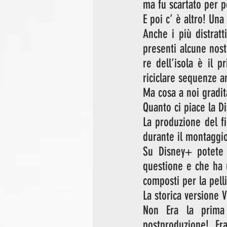
ma fu scartato per po
E poi c’ è altro! Una
Anche i più distrat
presenti alcune nost
re dell’isola è il p
riciclare sequenze a
Ma cosa a noi gradit
Quanto ci piace la Di
La produzione del fil
durante il montaggio.
Su Disney+ potete t
questione e che ha 
composti per la pelli
La storica versione 
Non Era la prima v
postproduzione!  Era