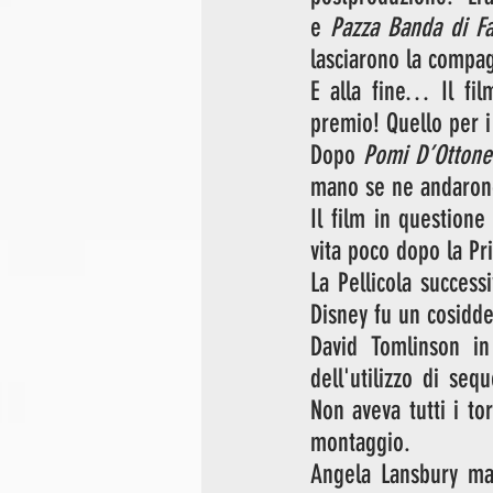
e 
Pazza Banda di Fa
lasciarono la compag
E alla fine… Il fil
premio! Quello per i m
Dopo 
Pomi D’Ottone
mano se ne andarono 
Il film in questione
vita poco dopo la P
La Pellicola success
Disney fu un cosidde
David Tomlinson in 
dell'utilizzo di se
Non aveva tutti i to
montaggio.
Angela Lansbury man