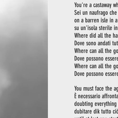
You're a castaway w
Sei un naufrago che
on a barren isle in a
su un'isola sterile i
Where did all the h
Dove sono andati tutt
Where can all the g
Dove possono essere
Where can all the g
Dove possono essere
You must face the ag
È necessario affront
doubting everything
dubitare dik tutto c