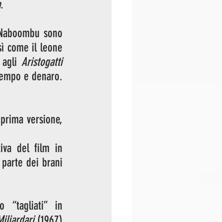
a
.
 Naboombu sono 
ì come il leone 
 agli 
Aristogatti
tempo e denaro. 
 prima versione, 
va del film in 
arte dei brani 
“tagliati” in 
Miliardari
 (1967) 