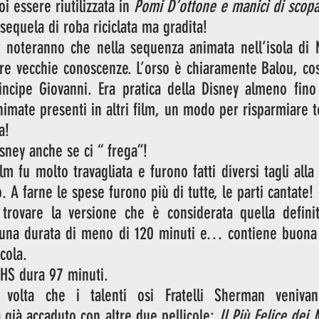
i essere riutilizzata in 
Pomi D’ottone e manici di scop
 sequela di roba riciclata ma gradita!
ti noteranno che nella sequenza animata nell’isola di
re vecchie conoscenze. L’orso è chiaramente Balou, cos
rincipe Giovanni. Era pratica della Disney almeno fino
nimate presenti in altri film, un modo per risparmiare 
a! 
sney anche se ci “ frega”! 
m fu molto travagliata e furono fatti diversi tagli alla
 A farne le spese furono più di tutte, le parti cantate! 
rovare la versione che è considerata quella definiti
una durata di meno di 120 minuti e… contiene buona p
cola. 
VHS dura 97 minuti. 
olta che i talenti osi Fratelli Sherman venivano 
 già accaduto con altre due pellicole: 
Il Più Felice dei 