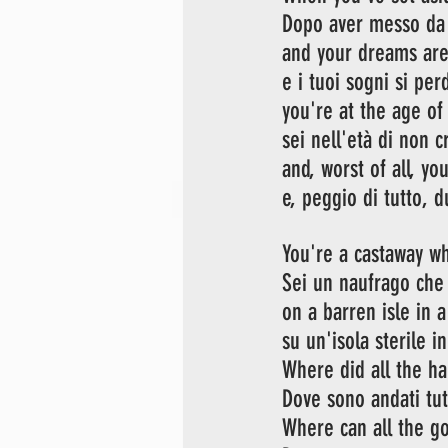
Dopo aver messo da p
and your dreams are 
e i tuoi sogni si pe
you're at the age of
sei nell'età di non 
and, worst of all, yo
e, peggio di tutto, d
You're a castaway w
Sei un naufrago che
on a barren isle in a
su un'isola sterile i
Where did all the h
Dove sono andati tutt
Where can all the g