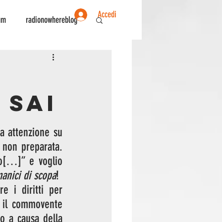
Accedi
um
radionowhereblog
ente
Sociologia
 SAI
a attenzione su 
non preparata. 
o[…]” e voglio 
anici di scopa
!
e i diritti per 
trasformare Mary Poppins in un film con tecnica mista. Potete guardare il commovente 
o a causa della 