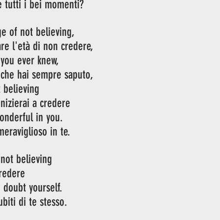
 tutti i bei momenti?
e of not believing,
are l'età di non credere,
 you ever knew,
ò che hai sempre saputo,
t believing
inizierai a credere
onderful in you.
meraviglioso in te.
 not believing
credere
u doubt yourself.
ubiti di te stesso.