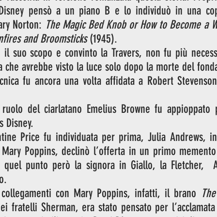
, Disney pensò a un piano B e lo individuò in una cop
Mary Norton: 
The Magic Bed Knob or How to Become a Wit
nfires and Broomsticks 
(1945).
 il suo scopo e convinto la Travers, non fu più necess
la che avrebbe visto la luce solo dopo la morte del fonda
cnica fu ancora una volta affidata a Robert Stevenson,
l ruolo del ciarlatano Emelius Browne fu appioppato p
s Disney. 
ntine Price fu individuata per prima, Julia Andrews, in
. Mary Poppins, declinò l’offerta in un primo memento 
quel punto però la signora in Giallo, la Fletcher,  A
o.
 collegamenti con Mary Poppins, infatti, il brano 
The 
ei fratelli Sherman, era stato pensato per l’acclamata 