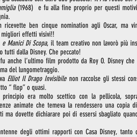
miglia
 (1968)  e fu alla fine proprio per questi motivi
nia.
m ricevette ben cinque nomination agli Oscar, ma vin
igliori effetti visivi!! 
 e Manici Di Scopa
, il team creativo non lavorò più i
tutti dalla Disney. Che peccato!
 fu anche l’ultimo film prodotto da Roy O. Disney che 
rima del lungometraggio. 
iva 
Elliot Il Drago Invisibile
 non raccolse gli stessi cons
tto “ flop” o quasi.
principio era molto scettico con la pellicola, sopra
quenze animate che temeva la rendessero una copia di
rti ma dovette dichiarare poi di essersi sbagliato quand
tenne degli ottimi rapporti con Casa Disney, tanto 