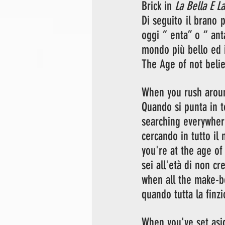
Brick in 
La Bella E L
Di seguito il brano 
oggi “ enta” o “ ant
mondo più bello ed i
The Age of not belie
When you rush aroun
Quando si punta in 
searching everywher
cercando in tutto il
you're at the age of
sei all'età di non cr
when all the make-be
quando tutta la finzi
When you've set asi