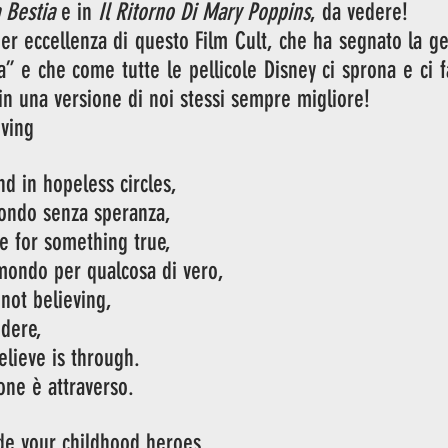
a Bestia
 e in 
Il Ritorno Di Mary Poppins
, da vedere! 
per eccellenza di questo Film Cult, che ha segnato la ge
a” e che come tutte le pellicole Disney ci sprona e ci f
n una versione di noi stessi sempre migliore! 
ving 
d in hopeless circles,
tondo senza speranza,
e for something true,
 mondo per qualcosa di vero,
 not believing,
edere,
lieve is through.
one è attraverso.
de your childhood heroes