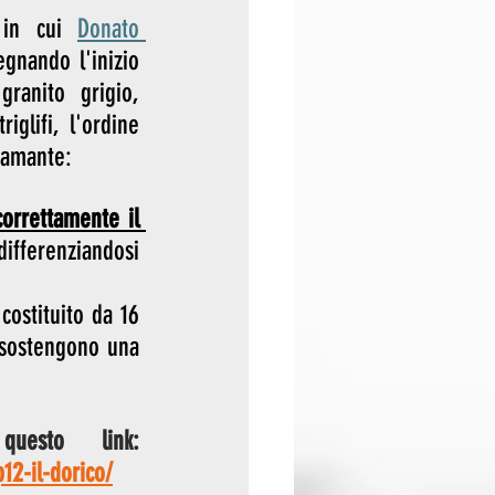
 in cui 
Donato 
gnando l'inizio 
ranito grigio, 
lifi, l'ordine 
Bramante:
orrettamente il 
differenziandosi 
costituito da 16 
 sostengono una 
Ascolta l'episodio completo di Narrazioni sull'arte a questo link: 
12-il-dorico/