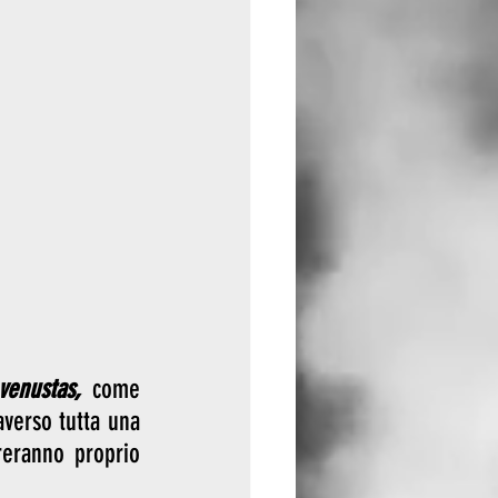
 venustas,
 come 
averso tutta una 
reranno proprio 