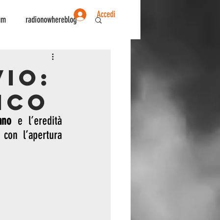
Accedi
um
radionowhereblog
ente
Sociologia
vio:
ico
ano
 e l’eredità 
 con l’apertura 