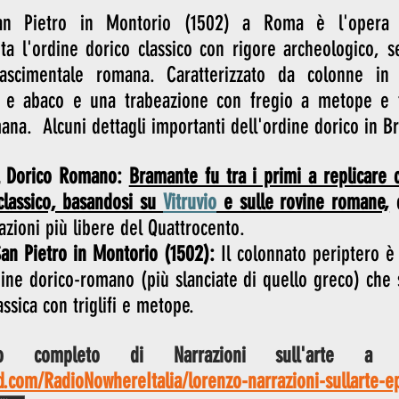
San Pietro in Montorio (1502) a Roma è l'opera
ta l'ordine dorico classico con rigore archeologico, se
inascimentale romana. Caratterizzato da colonne in g
o e abaco e una trabeazione con fregio a metope e trig
mana.  Alcuni dettagli importanti dell'ordine dorico in 
l Dorico Romano:
Bramante fu tra i primi a replicare c
classico, basandosi su 
Vitruvio
 e sulle rovine romane,
 
azioni più libere del Quattrocento.
an Pietro in Montorio (1502):
 Il colonnato periptero è 
ine dorico-romano (più slanciate di quello greco) che
ssica con triglifi e metope.
.com/RadioNowhereItalia/lorenzo-narrazioni-sullarte-ep