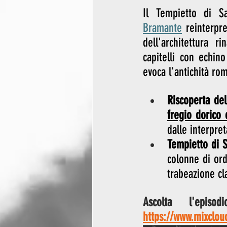
Il Tempietto di 
Bramante
 reinterpre
dell'architettura r
capitelli con echin
evoca l'antichità ro
Riscoperta de
fregio dorico 
dalle interpret
Tempietto di S
colonne di ord
trabeazione cla
https://www.mixcloud