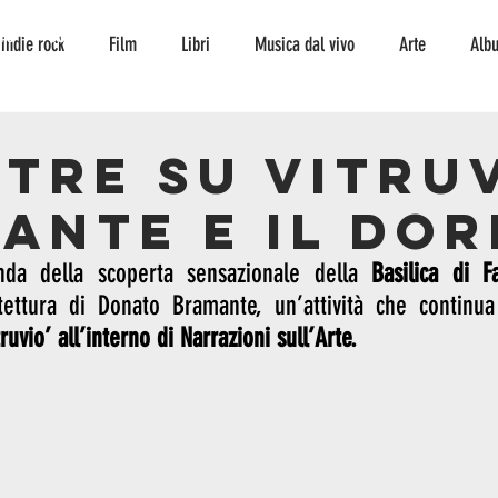
TO
CONTATTI
indie rock
Film
Libri
Musica dal vivo
Arte
Alb
Interviste
storia
curiosità
serie tv
fumetto
ambi
stre su Vitru
ante e il dor
escursionismo
Musica
jazz
jazz
nda della scoperta sensazionale della 
Basilica di F
hitettura di Donato Bramante, un’attività che continua
ruvio’ all’interno di Narrazioni sull’Arte.