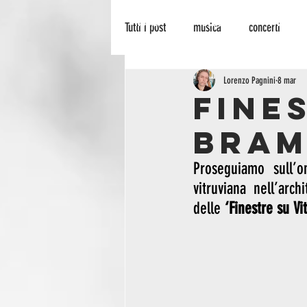
HOME
BLOG
PALINSES
Tutti i post
musica
concerti
recensione
radionowhere
Lorenzo Pagnini
8 mar
Fine
Bram
cinema
arte
biografie
Proseguiamo sull’o
vitruviana nell’arc
delle 
‘Finestre su Vit