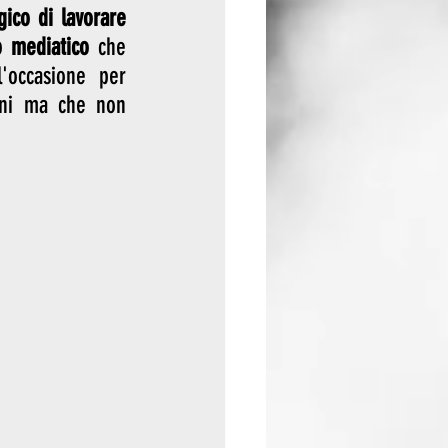
co di lavorare 
o mediatico 
che 
troverà tanti spazi di approfondimento. Questo ci aiuta a sfruttare l'occasione per 
rni ma che non 