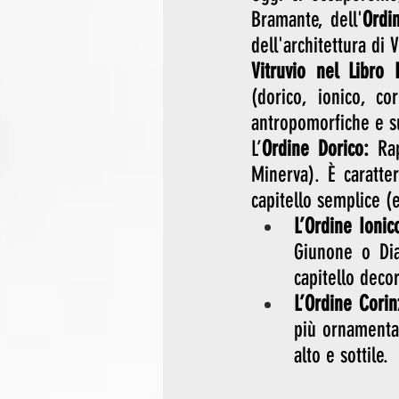
Bramante, dell'
Ordi
dell'architettura di 
Vitruvio nel Libro 
(dorico, ionico, co
antropomorfiche e s
L’
Ordine Dorico:
 Ra
Minerva). È caratter
capitello semplice (
L’Ordine Ionic
Giunone o Dia
capitello deco
L’Ordine Corin
più ornamentale
alto e sottile. 