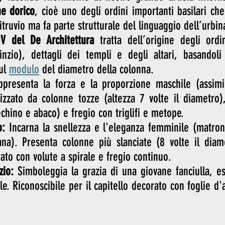
ne dorico
, cioè uno degli ordini importanti basilari che
Vitruvio ma fa parte strutturale del linguaggio dell’urbin
IV del De Architettura 
tratta dell’origine degli ordin
rinzio), dettagli dei templi e degli altari, basandoli
ul 
modulo
 del diametro della colonna. 
ppresenta la forza e la proporzione maschile (assimil
izzato da colonne tozze (altezza 7 volte il diametro),
echino e abaco) e fregio con triglifi e metope.
o:
 Incarna la snellezza e l'eleganza femminile (matrona
na). Presenta colonne più slanciate (8 volte il diame
rato con volute a spirale e fregio continuo.
zio:
 Simboleggia la grazia di una giovane fanciulla, e
. Riconoscibile per il capitello decorato con foglie d'a