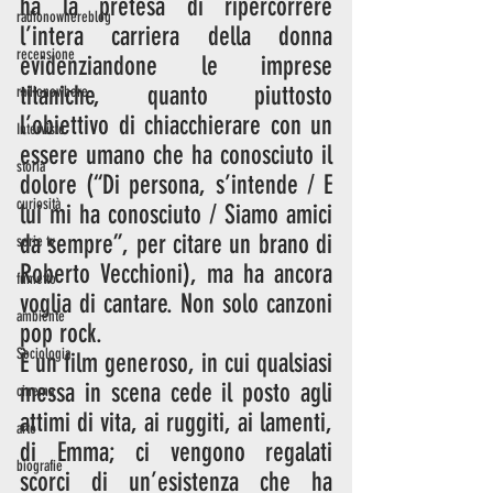
ha la pretesa di ripercorrere 
radionowhereblog
l’intera carriera della donna 
recensione
evidenziandone le imprese 
titaniche, quanto piuttosto 
radionowhere
l’obiettivo di chiacchierare con un 
Interviste
essere umano che ha conosciuto il 
storia
dolore (“Di persona, s’intende / E 
curiosità
lui mi ha conosciuto / Siamo amici 
da sempre”, per citare un brano di 
serie tv
Roberto Vecchioni), ma ha ancora 
fumetto
voglia di cantare. Non solo canzoni 
ambiente
pop rock. 
Sociologia
È un film generoso, in cui qualsiasi 
messa in scena cede il posto agli 
cinema
attimi di vita, ai ruggiti, ai lamenti, 
arte
di Emma; ci vengono regalati 
biografie
scorci di un’esistenza che ha 