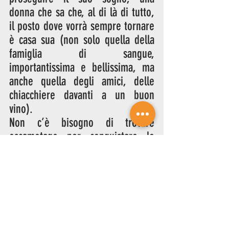
donna che sa che, al di là di tutto, 
il posto dove vorrà sempre tornare 
è casa sua (non solo quella della 
famiglia di sangue, 
importantissima e bellissima, ma 
anche quella degli amici, delle 
chiacchiere davanti a un buon 
vino). 
Non c’è bisogno di trovare 
escamotage per conquistare lo 
spettatore, perché quest’ultimo è 
già conquistato dalla persona, 
prima che dalla cantante. Emma si 
mostra senza voler impressionare. 
A tutto ciò, si aggiunge l’occhio 
estetico di una regia giovane e 