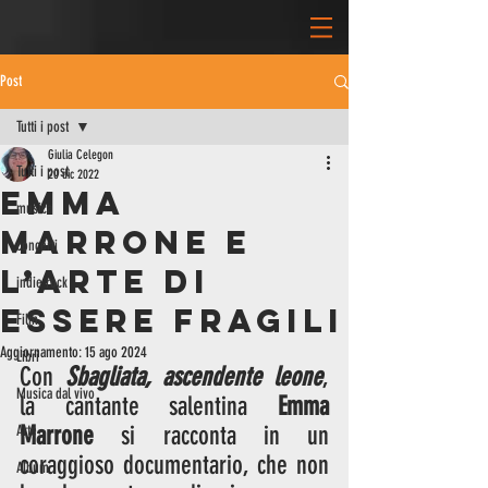
Post
Tutti i post
Giulia Celegon
Tutti i post
20 dic 2022
Emma
musica
Marrone e
concerti
l’arte di
indie rock
essere fragili
Film
Aggiornamento:
15 ago 2024
Libri
Con 
Sbagliata, ascendente leone
,
Musica dal vivo
la cantante salentina 
Emma 
Marrone
 si racconta in un 
Arte
coraggioso documentario, che non 
Album