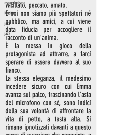
escursionismo
vacillato, peccato, amato.
E noi non siamo più spettatori né 
Musica
pubblico, ma amici, a cui viene 
jazz
data fiducia per accogliere il 
jazz
racconto di un’anima. 
È la messa in gioco della 
protagonista ad attrarre, a farci 
sperare di essere davvero al suo 
fianco.
La stessa eleganza, il medesimo 
incedere sicuro con cui Emma 
avanza sul palco, trascinando l’asta 
del microfono con sé, sono indici 
della sua volontà di affrontare la 
vita di petto, a testa alta. Si 
rimane ipnotizzati davanti a questo 