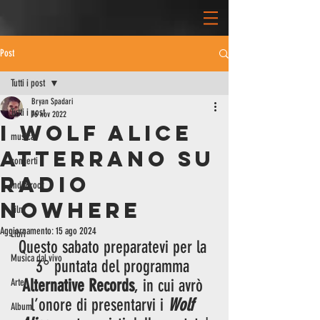
Post
Tutti i post
Bryan Spadari
Tutti i post
16 nov 2022
I Wolf Alice
musica
atterrano su
concerti
Radio
indie rock
nowhere
Film
Aggiornamento:
15 ago 2024
Libri
Questo sabato preparatevi per la 
Musica dal vivo
3° puntata del programma 
Alternative Records
, in cui avrò 
Arte
l’onore di presentarvi i 
Wolf 
Album