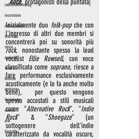
Alice
, protagonisti della puntata|
radionowhereblog
recensione
Inizialmente duo 
folk-pop
 che con 
radionowhere
l'ingresso di altri due membri si 
Interviste
concentrerà poi su sonorità più 
storia
rock
, nonostante spesso la lead 
vocalist 
Ellie Rowsell
, con voce 
curiosità
classificata come 
soprano,
 riesce a 
serie tv
fare performance esclusivamente 
fumetto
acusticamente (e lo fa anche molto 
ambiente
bene),  per questo vengono 
spesso accostati a stili musicali 
Sociologia
come “
Alternative Rock
”, “
Indie 
cinema
Rock
” & “
Shoegaze
” (un 
arte
sottogenere dell’indie 
biografie
caratterizzato da vocalità oscure, 