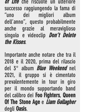
of Life
 che riscuote un ulteriore 
successo raggiungendo la fama di 
“uno dei migliori album 
dell’anno”, questo probabilmente 
anche grazie al meraviglioso 
singolo e videoclip 
Don’t Delete 
the Kisses
.
Importante anche notare che tra il 
2018 e il 2020, prima del rilascio 
del 3° album 
Blue Weekend
 nel 
2021, il gruppo si è cimentato 
prevalentemente in tour in giro 
per il mondo supportando band 
del calibro dei 
Foo Fighters
, 
Queen 
Of The Stone Age
 e 
Liam Gallagher
degli 
Oasis
.