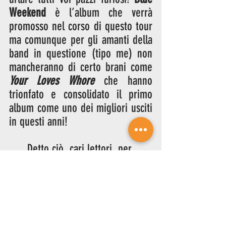
Weekend
 è l’album che verrà 
promosso nel corso di questo tour 
ma comunque per gli amanti della 
band in questione (tipo me) non 
mancheranno di certo brani come 
Your Loves Whore
 che hanno 
trionfato e consolidato il primo 
album come uno dei migliori usciti 
in questi anni!
Detto ciò, cari lettori, per 
commentare assieme la band, 
ascoltarne brani inediti e chi lo sa 
vedere se può essere la vostra 
prossima band preferita vi 
aspettiamo numerosi alla puntata 