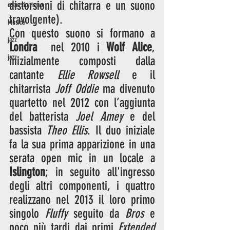
distorsioni di chitarra e un suono 
escursionismo
travolgente). 
Musica
Con questo suono si formano a 
jazz
Londra
  nel 2010 i 
Wolf Alice
, 
jazz
inizialmente composti dalla 
cantante 
Ellie Rowsell
 e il 
chitarrista 
Joff Oddie
 ma divenuto 
quartetto nel 2012 con l’aggiunta 
del batterista 
Joel Amey
 e del 
bassista 
Theo Ellis
. Il duo iniziale 
fa la sua prima apparizione in una 
serata open mic in un locale a 
Islington
; in seguito all'ingresso 
degli altri componenti, i quattro 
realizzano nel 2013 il loro primo 
singolo 
Fluffy
 seguito da 
Bros
 e 
poco più tardi dai primi 
Extended 