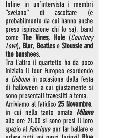
Infine in un’intervista i membri 
“svelano” di ascoltare (e 
probabilmente da cui hanno anche 
preso ispirazione chi lo sa), band 
come 
The Vines
, 
Hole
 (
Courtney 
Love
), 
Blur
, 
Beatles
 e 
Siouxsie and 
the banshees
.
Tra l'altro il quartetto ha da poco 
iniziato il tour Europeo esordendo 
a 
Lisbona
 in occasione della festa 
di halloween a cui giustamente si 
sono presentati travestiti a tema. 
Arriviamo al fatidico 
25 Novembre
, 
in cui nella tanto amata 
Milano
alle ore 21.00 si sono presi il loro 
spazio al 
Fabrique
 per far ballare e 
urlare tutti voi pazzi furiosi! 
Blue 