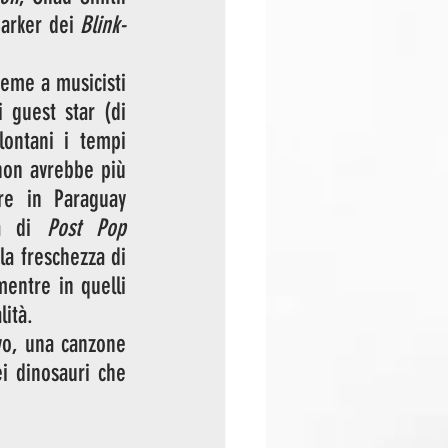
arker dei 
Blink-
eme a musicisti 
 guest star (di 
ontani i tempi 
non avrebbe più 
re in Paraguay 
va di 
Post Pop 
la freschezza di 
entre in quelli 
lità.
vo, una canzone 
 dinosauri che 