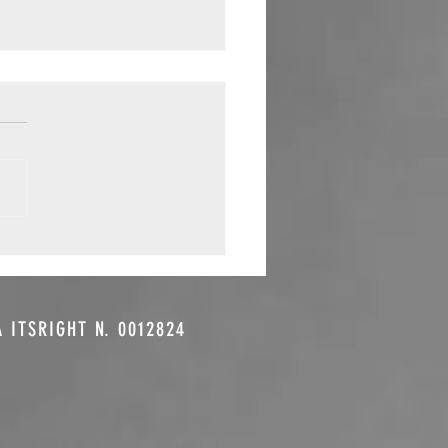
sica e
omozione: il
ntroverso
nomeno del
A ITSRIGHT N. 0012824
y to Play