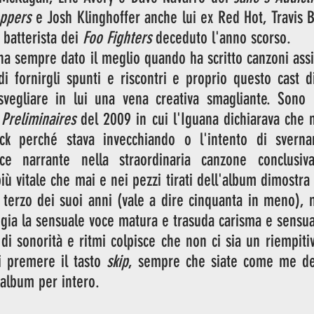
eppers
 e Josh Klinghoffer anche lui ex Red Hot, Travis B
 batterista dei 
Foo Fighters
 deceduto l'anno scorso.
a sempre dato il meglio quando ha scritto canzoni assi
 di fornirgli spunti e riscontri e proprio questo cast di
isvegliare in lui una vena creativa smagliante. Sono l
 
Preliminaires
 del 2009 in cui l'Iguana dichiarava che 
ock perché stava invecchiando o l'intento di sverna
ce narrante nella straordinaria canzone conclusi
più vitale che mai e nei pezzi tirati dell'album dimostra 
terzo dei suoi anni (vale a dire cinquanta in meno), m
oggia la sensuale voce matura e trasuda carisma e sensua
 di sonorità e ritmi colpisce che non ci sia un riempiti
i premere il tasto 
skip
, sempre che siate come me dei
 album per intero. 