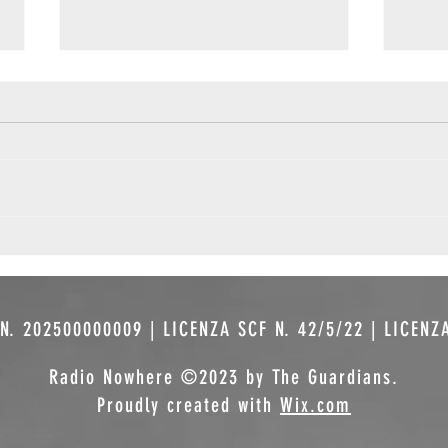
500 Miles:
Mu
tutte le
pr
strade
co
portano a
fe
N. 202500000009 | LICENZA SCF N. 42/5/22 | LICENZ
qualcuno
Pa
,
Radio Nowhere ©2023 by The Guardians.
Proudly created with
Wix.com