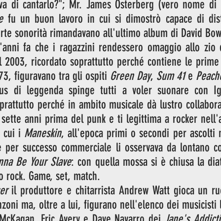
 va di cantarlo?"; Mr. James Osterberg (vero nome di I
e
 fu un buon lavoro in cui si dimostrò capace di distr
certe sonorità rimandavano all'ultimo album di David Bow
'anni fa che i ragazzini rendessero omaggio allo zio 
l 2003, ricordato soprattutto perché contiene le prime 
3, figuravano tra gli ospiti 
Green Day
, 
Sum 41
 e 
Peach
tus di leggenda spinge tutti a voler suonare con I
prattutto perché in ambito musicale dà lustro collabor
 sette anni prima del punk e ti legittima a rocker nell'
 cui i 
Maneskin
, all'epoca primi o secondi per ascolti 
e per successo commerciale li osservava da lontano col
nna Be Your Slave
: con quella mossa si è chiusa la diat
o rock. Game, set, match.
er
 il produttore e chitarrista Andrew Watt gioca un ru
 McKagan, Eric Avery e Dave Navarro dei 
Jane's Addict