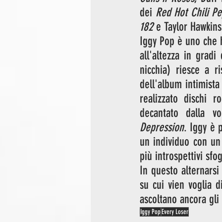
dei 
Red Hot Chili P
182
 e Taylor Hawkins
Iggy Pop è uno che h
all'altezza in gradi
nicchia) riesce a r
dell'album intimista
realizzato dischi r
decantato dalla vo
Depression
. Iggy è 
un individuo con un 
più introspettivi sf
In questo alternarsi
su cui vien voglia d
ascoltano ancora gli
Iggy Pop
Every Loser