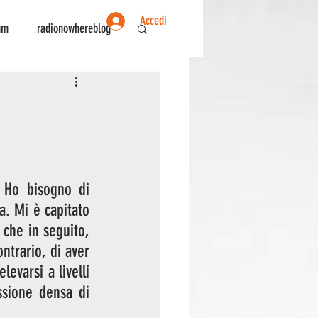
Accedi
um
radionowhereblog
ente
Sociologia
 Ho bisogno di 
. Mi è capitato 
che in seguito, 
ntrario, di aver 
evarsi a livelli 
sione densa di 