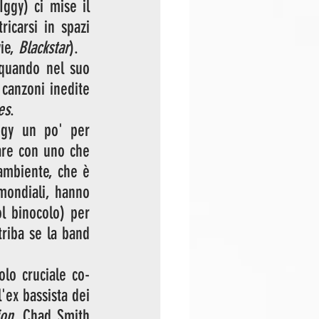
ggy) ci mise il 
icarsi in spazi 
ie, 
Blackstar
). 
quando nel suo 
canzoni inedite 
es
. 
ggy un po' per 
are con uno che 
ambiente, che è 
mondiali, hanno 
 binocolo) per 
riba se la band 
olo cruciale co-
firmando tutte le canzoni ma, oltre a lui, figurano nell'elenco dei musicisti l'ex bassista dei 
ion
, Chad Smith 