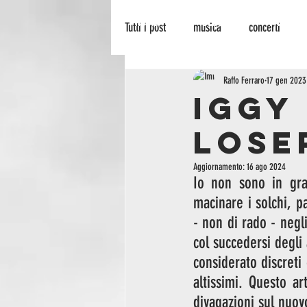
HOME
BLOG
PALINSES
Tutti i post
musica
concerti
recensione
radionowhere
Raffo Ferraro
17 gen 2023
IGGY
LOSE
cinema
arte
biografie
Aggiornamento:
16 ago 2024
Io non sono in gra
macinare i solchi, p
- non di rado - negl
col succedersi degli 
considerato discreti 
altissimi. Questo a
divagazioni sul nuov