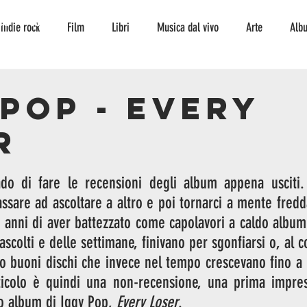
TO
CONTATTI
indie rock
Film
Libri
Musica dal vivo
Arte
Alb
Interviste
storia
curiosità
serie tv
fumetto
ambi
 POP - EVERY
R
escursionismo
Musica
jazz
jazz
do di fare le recensioni degli album appena usciti.
assare ad ascoltare a altro e poi tornarci a mente fredda
i anni di aver battezzato come capolavori a caldo album 
ascolti e delle settimane, finivano per sgonfiarsi o, al co
o buoni dischi che invece nel tempo crescevano fino a el
rticolo è quindi una non-recensione, una prima impres
o album di Iggy Pop, 
Every Loser
. 