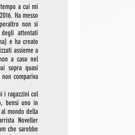
tempo a cui mi 
 2016. Ha messo 
eraltro non si 
egli attentati 
na) e ha creato 
zzati assieme a 
non a caso nel 
ui sopra quasi 
, non compariva 
i ragazzini col 
, bensì uno in 
 al mondo della 
rista Noveller 
bum che sarebbe 