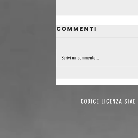
Commenti
Scrivi un commento...
Montelago
Celtic Festival
2026: il folk
torna
CODICE LICENZA SIAE 
sull’altopiano
tra grandi
nomi e nuove
rotte sonore