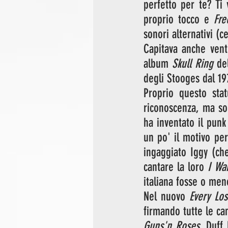
perfetto per te? Ti
proprio tocco e 
Fre
sonori alternativi (
Capitava anche vent
album 
Skull Ring
 de
degli Stooges dal 197
Proprio questo sta
riconoscenza, ma so
ha inventato il punk
un po' il motivo per
ingaggiato Iggy (ch
cantare la loro 
I Wa
italiana fosse o men
Nel nuovo 
Every Los
Guns'n Roses
, Duff