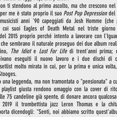
non ti stendono al primo ascolto, ma che crescono nel 
 per me è stato proprio il suo 
Post Pop Depression
 del
musicisti anni '90 capeggiati da Josh Homme (che p
 coi suoi Eagles of Death Metal nel triste giorno d
i del 2015 proprio perché intento a lavorare con l'Igua
 che sembrano il naturale proseguo dei due album reali
ino, 
The Idiot
 e 
Lust For Life
 di trent'anni prima; 
nivano eseguiti il nuovo lavoro e i due dischi di c
etlist molto mirata in cui, per la prima e unica volta
Stooges. 
 una leggenda, ma non tramontata o "pensionata" a cui 
 playlist giusta rendono omaggio con la cover di rito
elle 75 candeline già spente, di donare ancora qualcosa
 2019 il trombettista jazz Leron Thomas e la chitar
porta dicendogli: "Senti, noi abbiamo scritto quest'al