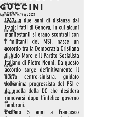
radionowhereblog
Guccini
recensione
Aggiornamento:
15 ago 2024
1962, a due anni di distanza dai 
radionowhere
tragici fatti di Genova, in cui alcuni 
Interviste
manifestanti si erano scontrati con 
storia
i militanti del MSI, nasce un 
accordo tra la Democrazia Cristiana 
curiosità
di Aldo Moro e il Partito Socialista 
serie tv
Italiano di Pietro Nenni. Da questo 
fumetto
accordo sorge definitivamente il 
ambiente
nuovo centro-sinistra, guidato 
dall’anima progressista del PSI e 
Sociologia
da quella della DC che desidera 
cinema
rinnovarsi dopo l’infelice governo 
arte
Tambroni.
biografie
Bastano 5 anni a Francesco 