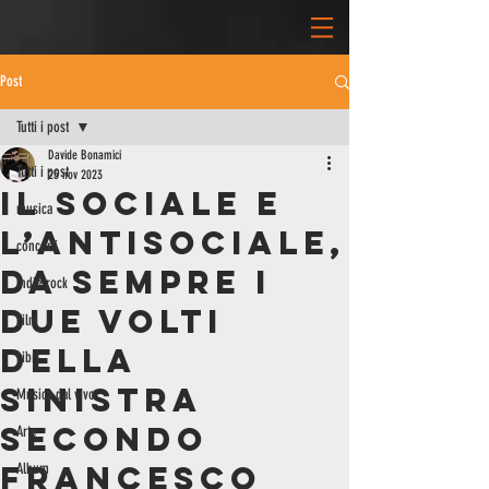
Post
Tutti i post
Davide Bonamici
Tutti i post
25 nov 2023
Il sociale e
musica
l’antisociale,
concerti
da sempre i
indie rock
due volti
Film
della
Libri
sinistra
Musica dal vivo
secondo
Arte
Francesco
Album