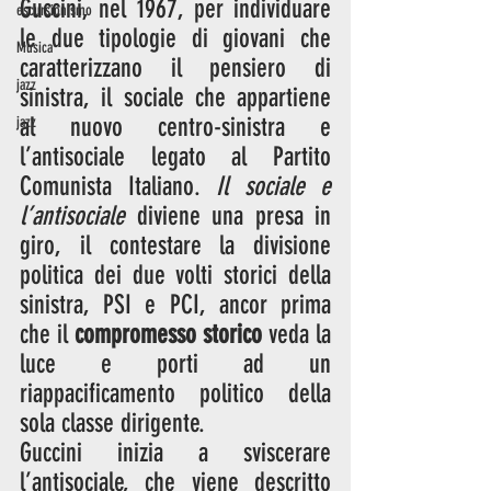
Guccini, nel 1967, per individuare 
escursionismo
le due tipologie di giovani che 
Musica
caratterizzano il pensiero di 
jazz
sinistra, il sociale che appartiene 
al nuovo centro-sinistra e 
jazz
l’antisociale legato al Partito 
Comunista Italiano. 
Il sociale e 
l’antisociale
 diviene una presa in 
giro, il contestare la divisione 
politica dei due volti storici della 
sinistra, PSI e PCI, ancor prima 
che il 
compromesso storico
 veda la 
luce e porti ad un 
riappacificamento politico della 
sola classe dirigente.
Guccini inizia a sviscerare 
l’antisociale, che viene descritto 