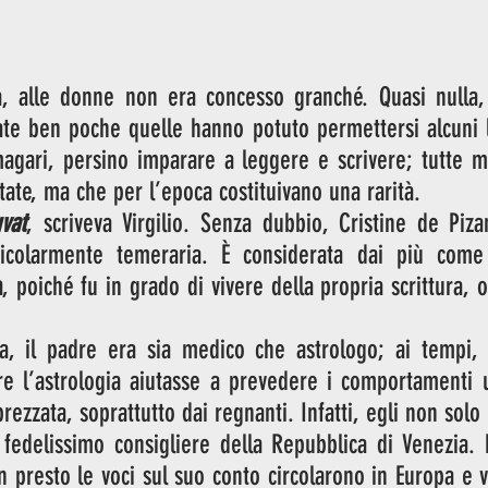
, alle donne non era concesso granché. Quasi nulla, a
te ben poche quelle hanno potuto permettersi alcuni lu
agari, persino imparare a leggere e scrivere; tutte ma
ate, ma che per l’epoca costituivano una rarità.
vat
, scriveva Virgilio. Senza dubbio, Cristine de Piza
ticolarmente temeraria. È considerata dai più come
a
, poiché fu in grado di vivere della propria scrittura, o
ia, il padre era sia medico che astrologo; ai tempi, s
re l’astrologia aiutasse a prevedere i comportamenti u
rezzata, soprattutto dai regnanti. Infatti, egli non solo 
fedelissimo consigliere della Repubblica di Venezia. P
en presto le voci sul suo conto circolarono in Europa e 