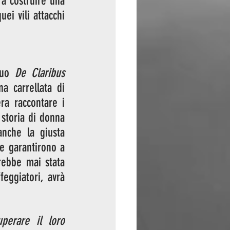
a costruire una 
ei vili attacchi 
suo 
De Claribus 
 carrellata di 
a raccontare i 
 storia di donna 
nche la giusta 
e garantirono a 
ebbe mai stata 
eggiatori, avrà 
erare il loro 