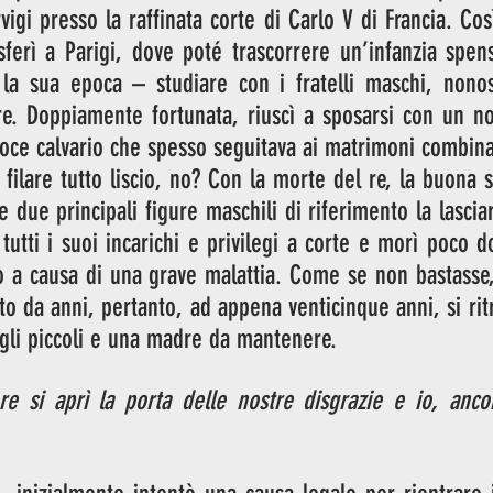
vigi presso la raffinata corte di Carlo V di Francia. Così
asferì a Parigi, dove poté trascorrere un’infanzia spen
la sua epoca – studiare con i fratelli maschi, nonost
re. Doppiamente fortunata, riuscì a sposarsi con un no
roce calvario che spesso seguitava ai matrimoni combina
lare tutto liscio, no? Con la morte del re, la buona ste
 due principali figure maschili di riferimento la lascia
tutti i suoi incarichi e privilegi a corte e morì poco d
ò a causa di una grave malattia. Come se non bastasse, 
o da anni, pertanto, ad appena venticinque anni, si ritr
igli piccoli e una madre da mantenere. 
e si aprì la porta delle nostre disgrazie e io, ancora