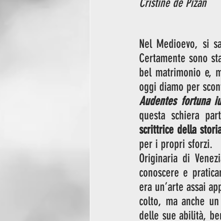
Cristine de Pizan
Nel Medioevo, si sa
Certamente sono sta
bel matrimonio e, m
oggi diamo per scont
Audentes fortuna iu
questa schiera par
scrittrice della stori
per i propri sforzi. 
Originaria di Venez
conoscere e pratica
era un’arte assai app
colto, ma anche un 
delle sue abilità, b