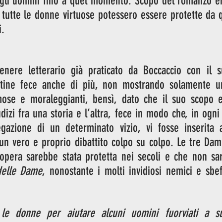
dagli uomini fino a quel momento. Scopo del romanzo er
 tutte le donne virtuose potessero essere protette da qu
i. 
enere letterario già praticato da Boccaccio con il 
tine fece anche di più, non mostrando solamente una
ose e moraleggianti, bensì, dato che il suo scopo er
udizi fra una storia e l’altra, fece in modo che, in ogni
gazione di un determinato vizio, vi fosse inserita a
un vero e proprio dibattito colpo su colpo. Le tre Dam
 opera sarebbe stata protetta nei secoli e che non sar
delle Dame
, nonostante i molti invidiosi nemici e sbeff
 
le donne per aiutare alcuni uomini fuorviati a sup