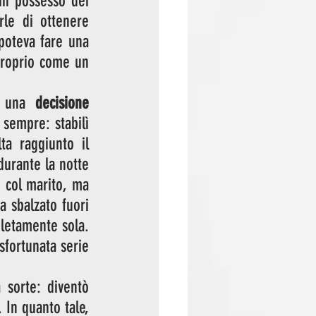
in possesso dei 
le di ottenere 
poteva fare una 
roprio come un 
e una 
decisione 
sempre: stabilì 
a raggiunto il 
urante la notte 
 col marito, ma 
a sbalzato fuori 
pletamente sola. 
sfortunata serie 
sorte: diventò 
. In quanto tale, 