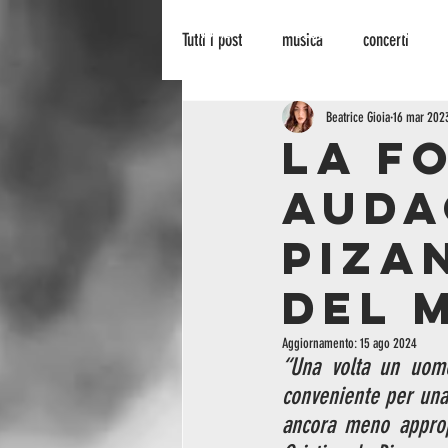
HOME
BLOG
PALINSES
Tutti i post
musica
concerti
recensione
radionowhere
Beatrice Gioia
16 mar 202
La f
auda
cinema
arte
biografie
Piza
del 
Aggiornamento:
15 ago 2024
“Una volta un uomo
conveniente per una
ancora meno approp