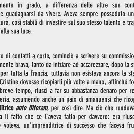
amente in grado, a differenza delle altre sue cont
e guadagnarsi da vivere. Aveva sempre posseduto una
ttura, così stabilì di investire sul suo stesso talento e tr
ella sua luce. 
te di contatti a corte, cominciò a scrivere su commission
ente brava, tanto da iniziare ad accarezzare, dopo la ste
 per tutta la Francia, tuttavia non esisteva ancora la s
ristine dovesse ricopiarli più volte a mano, affinché fos
n breve tempo, riuscì a far su abbastanza denaro per re
steria, assumendo anche un paio di amanuensi che ricop
itrice 
ante litteram
, per così dire. Ma ciò che rendeva 
a il fatto che ce l’aveva fatta per davvero: era riusc
 voleva, un’imprenditrice di successo che faceva frutt