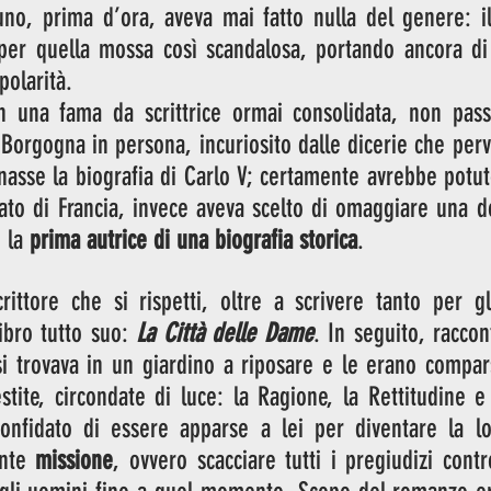
uno, prima d’ora, aveva mai fatto nulla del genere: il
 per quella mossa così scandalosa, portando ancora di p
polarità.
n una fama da scrittrice ormai consolidata, non pas
 Borgogna in persona, incuriosito dalle dicerie che perva
nasse la biografia di Carlo V; certamente avrebbe potu
erato di Francia, invece aveva scelto di omaggiare una do
 la 
prima autrice di una biografia storica
. 
ttore che si rispetti, oltre a scrivere tanto per gli 
bro tutto suo: 
La Città delle Dame
. In seguito, raccon
i trovava in un giardino a riposare e le erano compars
ite, circondate di luce: la Ragione, la Rettitudine e l
onfidato di essere apparse a lei per diventare la lo
nte 
missione
, ovvero scacciare tutti i pregiudizi cont