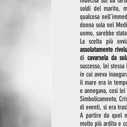
Indecisa sul da fars
soldi del marito, 
qualcosa nell’immed
donna sola nel Medi
uomo, sarebbe stata
La scelta più ovvi
assolutamente rivolu
di 
cavarsela da sol
successo, lei stessa
in cui aveva inaugur
il mare era in tempes
e annegava, così lei 
Simbolicamente, Crist
di eventi, si era tra
A partire da quel 
molto più ardita e c