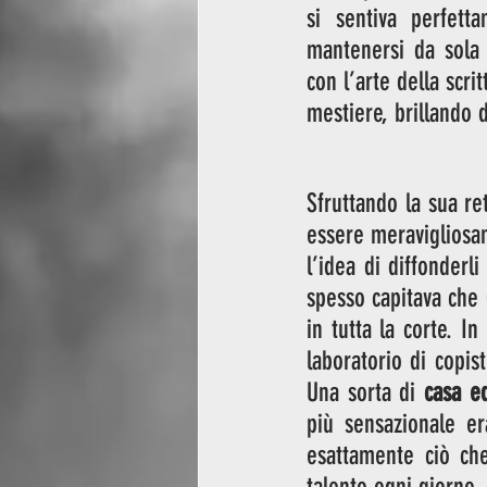
si sentiva perfett
mantenersi da sola 
con l’arte della scri
mestiere, brillando d
Sfruttando la sua re
essere meravigliosam
l’idea di diffonderli
spesso capitava che C
in tutta la corte. I
laboratorio di copi
Una sorta di 
casa ed
più sensazionale er
esattamente ciò che