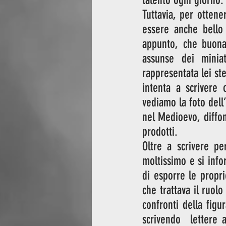
talento ogni giorno.
Tuttavia, per ottene
essere anche bello 
appunto, che buona 
assunse dei miniat
rappresentata lei ste
intenta a scrivere 
vediamo la foto dell’
nel Medioevo, diffon
prodotti. 
Oltre a scrivere pe
moltissimo e si infor
di esporre le propri
che trattava il ruol
confronti della figu
scrivendo  lettere a