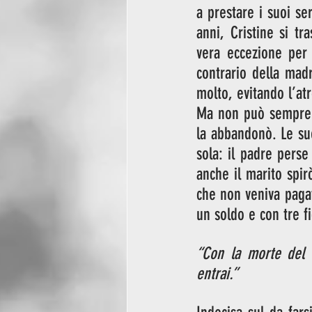
a prestare i suoi ser
anni, Cristine si tr
vera eccezione per 
contrario della mad
molto, evitando l’at
Ma non può sempre fi
la abbandonò. Le sue
sola: il padre perse 
anche il marito spir
che non veniva pagat
un soldo e con tre f
“Con la morte del r
entrai.”