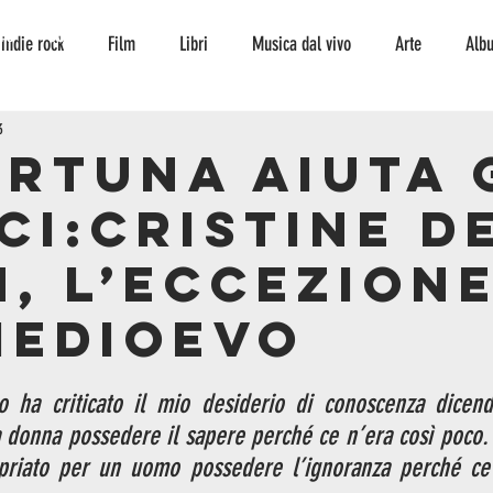
TO
CONTATTI
indie rock
Film
Libri
Musica dal vivo
Arte
Alb
3
Interviste
storia
curiosità
serie tv
fumetto
ambi
ortuna aiuta 
ci:Cristine d
escursionismo
Musica
jazz
jazz
n, l’eccezion
Medioevo
 ha criticato il mio desiderio di conoscenza dicen
 donna possedere il sapere perché ce n’era così poco. 
riato per un uomo possedere l’ignoranza perché ce n