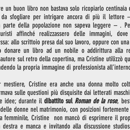
re un buon libro non bastava solo ricopiarlo centinaia d
da sfogliare per intrigare ancora di più il lettore –
parte della popolazione non sapeva leggere – . Pert
uristi affinché realizzassero delle immagini, dove
ssa: allo scrittoio presa dal suo lavoro, oppure con una
o donare un libro ad un nobile o addirittura alla re
autore sul retro della copertina, ma Cristine utilizzò qu
dendo la propria immagine di professionista all’interno 
r mestiere, Cristine era anche una donna molto colt
mava sulle questioni più disquisite dai letterati maschi
e idee; durante il 
dibattito sul 
Roman de la rose
, bes
o delle donne nel matrimonio, con posizioni fortemente m
ra femminile, Cristine  non mancò di esprimere il prop
 destra e manca e invitando alla discussione studiosi,