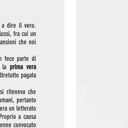
 dire il vero. 
ssi, fra cui un 
nsioni che noi 
n fece parte di 
 la 
prima vera 
ltretutto pagata 
i riteneva che 
mani, pertanto 
era un letterato 
roprio a causa 
venne convocato 