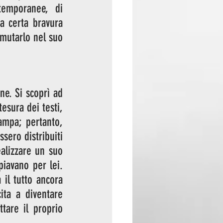
emporanee, di 
 certa bravura 
amutarlo nel suo 
e. Si scoprì ad 
sura dei testi, 
tampa; pertanto, 
sero distribuiti 
alizzare un suo 
iavano per lei. 
il tutto ancora 
ita a diventare 
are il proprio 