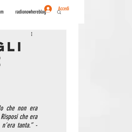
Accedi
um
radionowhereblog
ente
Sociologia
gli
e
e
do che non era 
Risposi che era 
’era tanta.” - 