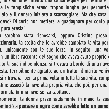
i, inizialmente intentò una causa legale per rientrare 
ma le tempistiche erano troppo lunghe per permetter
iato e il denaro iniziava a scarseggiare. Ma che cosa 
oevo? Di certo non mettersi a guadagnare per conto p
 pura eresia! 
a sarebbe stata risposarsi, eppure Cristine pres
zionaria
, la scelta che le avrebbe cambiato la vita per 
a
, unicamente con le sue forze. In seguito, una volt
 in un libro raccontò del sogno che aveva avuto proprio d
ato la sua indipendenza: si trovava a bordo di una nave
ta, terribilmente agitato; ad un tratto, il marito veniv
si ritrovava, per la prima volta in tutta la sua vita, com
ine associò la nave alla propria vita, che poi, per una 
sformata in una nave senza capitano.  
momento, la donna prese saldamente in mano la sua 
ominciò a 
pensare e agire come avrebbe fatto un uomo