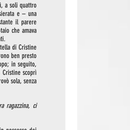
, a soli quattro 
sierata e – una 
ante il parere 
taio che amava 
ti. 
lla di Cristine 
rono ben presto 
opo; in seguito, 
Cristine scoprì 
ovò sola, senza 
 ragazzina, ci 