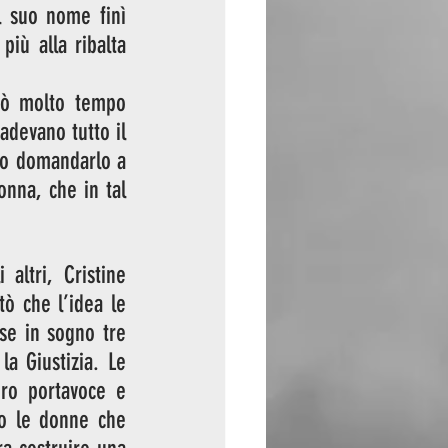
 suo nome finì 
iù alla ribalta 
sò molto tempo 
devano tutto il 
to domandarlo a 
nna, che in tal 
altri, Cristine 
tò che l’idea le 
e in sogno tre 
a Giustizia. Le 
ro portavoce e 
ro le donne che 