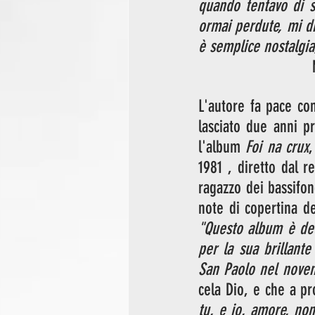
quando tentavo di s
ormai perdute, mi d
è semplice nostalgia,
L'autore fa pace co
lasciato due anni pr
l'album 
Foi na crux
,
1981 , diretto dal r
ragazzo dei bassifon
note di copertina d
"Questo album è ded
per la sua brillante
San Paolo nel novem
cela Dio, e che a pr
tu, e io, amore, non 