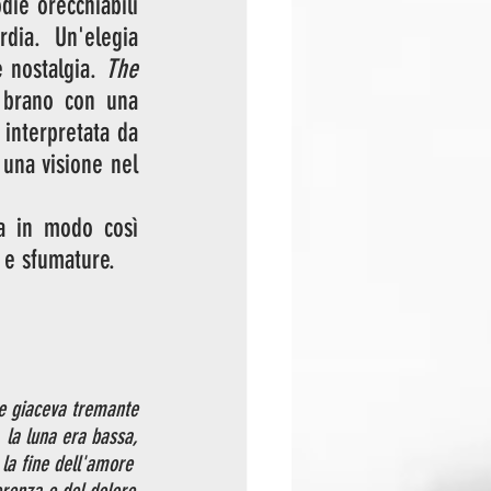
ie orecchiabili 
dia. Un'elegia 
e nostalgia. 
The 
 brano con una 
 interpretata da 
na visione nel 
a in modo così 
 e sfumature.
te giaceva tremante
la luna era bassa,
 la fine dell'amore 