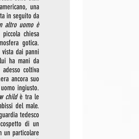
 La title track prende ispirazione da un classico Blues americano, una 
 e reinterpretata in seguito da 
n altro uomo è 
piccola chiesa 
osfera gotica. 
vista dai panni 
lui ha mani da 
adesso coltiva 
nera ancora suo 
uomo ingiusto. 
w child
 è tra le 
issi del male. 
nguardia tedesco 
cospetto di un 
n un particolare 