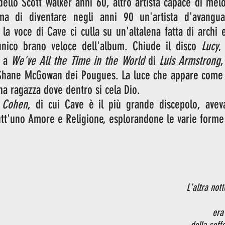
dello Scott Walker anni 60, altro artista capace di melod
a di diventare negli anni 90 un'artista d'avanguar
 la voce di
Cave
ci culla su un'altalena fatta di archi 
unico brano veloce dell'album. Chiude il disco 
Lucy
,
 a 
We've All the Time in the World 
di 
Luis Armstrong
,
Shane McGowan dei Pougues. La luce che appare come u
una ragazza dove dentro si cela Dio. 
 Cohen
, di cui Cave è il più grande discepolo, avev
utt'uno Amore e Religione, esplorandone le varie forme
L'altra not
era