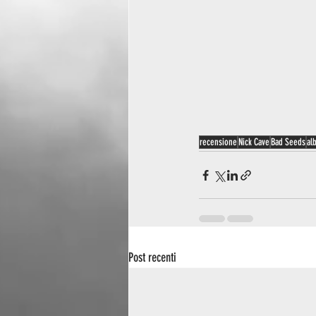
recensione
Nick Cave
Bad Seeds
al
Post recenti