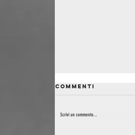
Commenti
Scrivi un commento...
Not(t)e