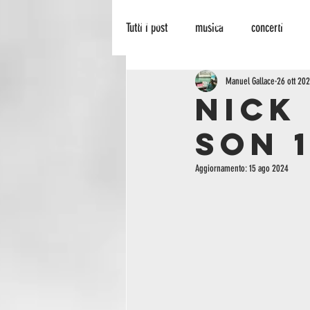
HOME
BLOG
PALINSES
Tutti i post
musica
concerti
recensione
radionowhere
Manuel Gallace
26 ott 20
NICK
SON 
cinema
arte
biografie
Aggiornamento:
15 ago 2024