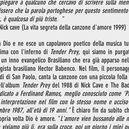
piegare a qualcuno che cercavo di scrivere sulla memo
issero che la parola portoghese per questo sentimento 
 è qualcosa di più triste.  "
                           Nick cave (La vita segreta della canzone d'amore 1999)
n Dio e ne esce un capolavoro poetico della musica tut
ima con l'inferno di 
Tender Prey
, qui siamo in purgat
 un inno evangelico Brasiliano che era già apparso nel
egista brasiliano Hector Babenco. Nel film, il personagg
di di San Paolo, canta la canzone con una piccola folla a
ell'album 
Tender Prey
icato a Ferdinand Ramos, meglio conosciuto come 'Pixo
 interpretazione nel film con lo stesso nome e ucciso d
bre 1987, all'età di 19 anni." 
È chiaro fin da subito ch
opria volta Dio è amore. "
L'amore vien bussando alle n
viviamo più li, era sulla croce, poi un giorno i miei pe