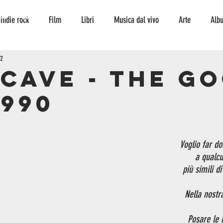
TO
CONTATTI
indie rock
Film
Libri
Musica dal vivo
Arte
Alb
22
Interviste
storia
curiosità
serie tv
fumetto
ambi
 CAVE - THE G
1990
escursionismo
Musica
jazz
jazz
Voglio far d
a qualcu
più simili d
Nella nostr
Posare le 