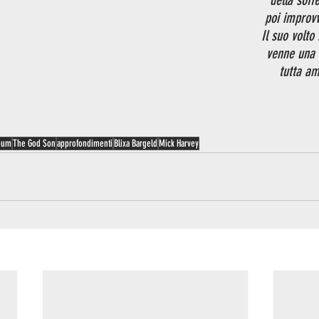
della soff
poi improv
Il suo volto
venne una v
tutta am
bum
The God Son
approfondimenti
Blixa Bargeld
Mick Harvey