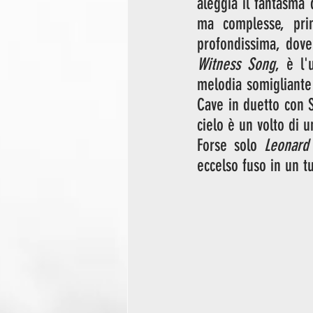
aleggia il fantasma 
ma complesse, prim
profondissima, dove
Witness Song
, è l'
melodia somigliante
Cave in duetto con 
cielo è un volto di 
Forse solo 
Leonard
eccelso fuso in un t