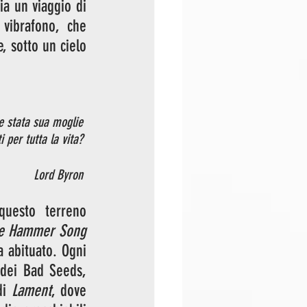
a un viaggio di 
vibrafono, che 
 sotto un cielo 
e stata sua moglie 
 per tutta la vita? 
Lord Byron 
uesto terreno 
The Hammer Song 
a abituato. Ogni 
dei Bad Seeds, 
i 
Lament
, dove 