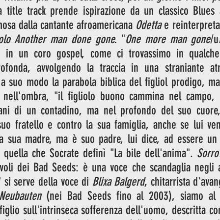
mosa dalla cantante afroamericana 
Odetta
tolo Another man done gone.
 "
One more man gone
/u
 in un coro gospel, come ci trovassimo in qualche 
ofonda, avvolgendo la traccia in una straniante atm
 a suo modo la parabola biblica del figliol prodigo, ma 
o nell'ombra, "il figliolo buono cammina nel campo, 
ni di un contadino, ma nel profondo del suo cuore, 
suo fratello e contro la sua famiglia, anche se lui ve
era sua madre, ma è suo padre, lui dice, ad essere un 
 quella che Socrate definì "La bile dell'anima". 
Sorro
voli dei Bad Seeds: è una voce che scandaglia negli ab
" si serve della voce di 
Blixa Balgerd
, chitarrista d'ava
 Neubauten
 (nei Bad Seeds fino al 2003), siamo al 
iglio sull'intrinseca sofferenza dell'uomo, descritta co