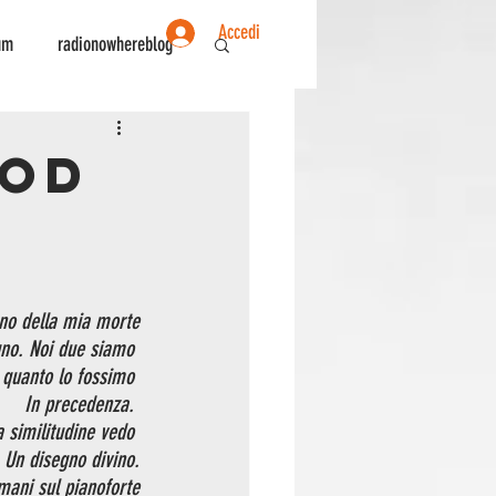
Accedi
um
radionowhereblog
ente
Sociologia
OOD
ono della mia morte
no. Noi due siamo 
i quanto lo fossimo 
In precedenza. 
a similitudine vedo 
Un disegno divino.
mani sul pianoforte