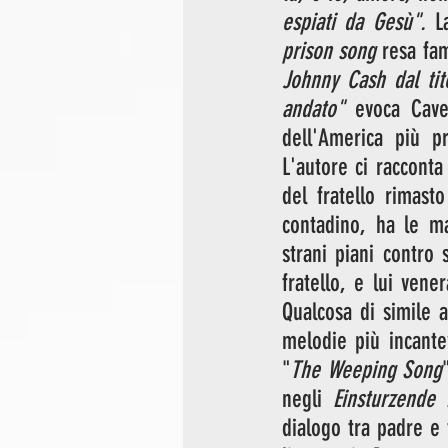
espiati da Gesù".
prison song
 resa fa
Johnny Cash dal ti
andato"
 evoca Cave
dell'America più pr
L'autore ci racconta
del fratello rimast
contadino, ha le ma
strani piani contro 
fratello, e lui ven
Qualcosa di simile a
melodie più incante
"
The Weeping Song
negli 
Einsturzende
dialogo tra padre e f