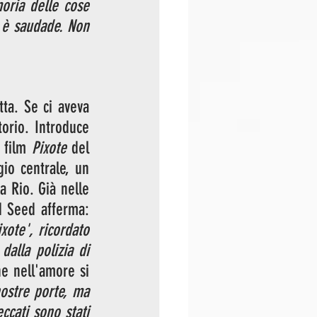
ria delle cose 
è saudade. Non 
ta. Se ci aveva 
orio. Introduce 
 film 
Pixote
 del 
io centrale, un 
 Rio. Già nelle 
 del 1988 di Nick Cave e The Bad Seed afferma: 
te', ricordato 
alla polizia di 
e nell'amore si 
ostre porte, ma 
ccati sono stati 