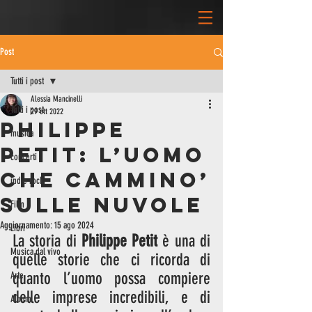
Post
Tutti i post
Alessia Mancinelli
Tutti i post
29 ott 2022
PHILIPPE
musica
PETIT: L’UOMO
concerti
CHE CAMMINO’
indie rock
SULLE NUVOLE
Film
Aggiornamento:
15 ago 2024
Libri
La storia di 
Philippe Petit 
è una di 
Musica dal vivo
quelle storie che ci ricorda di 
quanto l’uomo possa compiere 
Arte
delle imprese incredibili, e di 
Album