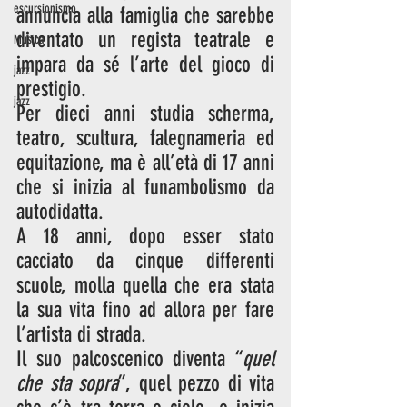
escursionismo
annuncia alla famiglia che sarebbe 
diventato un regista teatrale e 
Musica
impara da sé l’arte del gioco di 
jazz
prestigio. 
jazz
Per dieci anni studia scherma, 
teatro, scultura, falegnameria ed 
equitazione, ma è all’età di 17 anni 
che si inizia al funambolismo da 
autodidatta. 
A 18 anni, dopo esser stato 
cacciato da cinque differenti 
scuole, molla quella che era stata 
la sua vita fino ad allora per fare 
l’artista di strada. 
Il suo palcoscenico diventa “
quel 
che sta sopra
”, quel pezzo di vita 