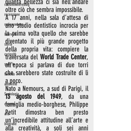
quanta bellezza ci sia nell’andare 
radionowhereblog
oltre ciò che sembra impossibile. 
recensione
A 17 anni, nella sala d’attesa di 
uno studio dentistico incrocia per 
radionowhere
la prima volta quello che sarebbe 
Interviste
diventato il più grande progetto 
storia
della propria vita: compiere la 
curiosità
traversata del 
World Trade Center
, 
all’epoca si parlava di due torri 
serie tv
che sarebbero state costruite di lì 
fumetto
a poco. 
ambiente
Nato a Nemours, a sud di Parigi, il 
Sociologia
13 agosto del 1949
, da una 
famiglia medio-borghese, Philippe 
cinema
Petit dimostra ben presto 
arte
un’incredibile attitudine all’arte e 
biografie
alla creatività, a soli sei anni 