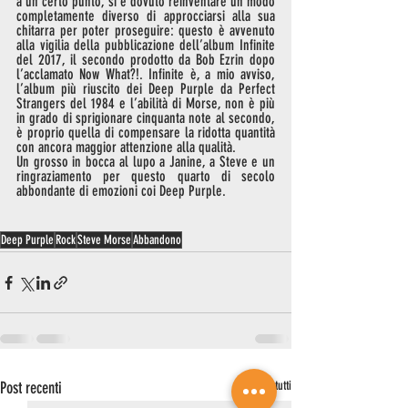
a un certo punto, si è dovuto reinventare un modo 
completamente diverso di approcciarsi alla sua 
chitarra per poter proseguire: questo è avvenuto 
alla vigilia della pubblicazione dell’album Infinite 
del 2017, il secondo prodotto da Bob Ezrin dopo 
l’acclamato Now What?!. Infinite è, a mio avviso, 
l’album più riuscito dei Deep Purple da Perfect 
Strangers del 1984 e l’abilità di Morse, non è più 
in grado di sprigionare cinquanta note al secondo, 
è proprio quella di compensare la ridotta quantità 
con ancora maggior attenzione alla qualità. 
Un grosso in bocca al lupo a Janine, a Steve e un 
ringraziamento per questo quarto di secolo 
abbondante di emozioni coi Deep Purple.
Deep Purple
Rock
Steve Morse
Abbandono
Post recenti
Mostra tutti