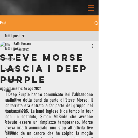
Post
Tutti i post
Raffo Ferraro
Tutti i post
24 lug 2022
Steve Morse
musica
Lascia i DEEP
concerti
PURPLE
indie rock
Aggiornamento:
16 ago 2024
Film
I Deep Purple hanno comunicato ieri l’abbandono 
definitivo della band da parte di Steve Morse. Il 
Libri
chitarrista era entrato a far parte del gruppo nel 
lontano 1995. La band inglese è da tempo in tour 
Musica dal vivo
con un sostituto, Simon McBride che avrebbe 
Arte
dovuto essere un rimpiazzo temporaneo. Morse 
aveva infatti annunciato uno stop all’attività live 
Album
causato da un cancro che ha colpito la moglie 