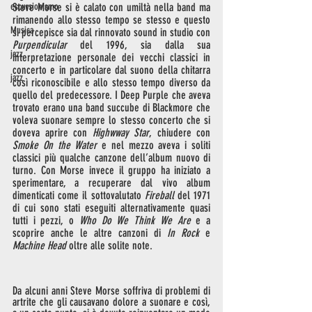
escursionismo
Steve Morse si è calato con umiltà nella band ma 
rimanendo allo stesso tempo se stesso e questo 
Musica
si percepisce sia dal rinnovato sound in studio con
Purpendicular
 del 1996, sia dalla sua 
jazz
interpretazione personale dei vecchi classici in 
concerto e in particolare dal suono della chitarra 
jazz
così riconoscibile e allo stesso tempo diverso da 
quello del predecessore. I Deep Purple che aveva 
trovato erano una band succube di Blackmore che 
voleva suonare sempre lo stesso concerto che si 
doveva aprire con 
Highwway Star
, chiudere con 
Smoke On the Water
 e nel mezzo aveva i soliti 
classici più qualche canzone dell’album nuovo di 
turno. Con Morse invece il gruppo ha iniziato a 
sperimentare, a recuperare dal vivo album 
dimenticati come il sottovalutato 
Fireball
 del 1971 
di cui sono stati eseguiti alternativamente quasi 
tutti i pezzi, o 
Who Do We Think We Are 
e
a 
scoprire anche le altre canzoni di 
In Rock
 e 
Machine Head
 oltre alle solite note.
Da alcuni anni Steve Morse soffriva di problemi di 
artrite che gli causavano dolore a suonare e così, 