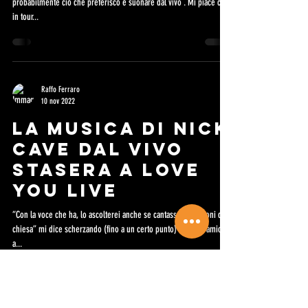
probabilmente ciò che preferisco è suonare dal vivo . Mi piace che
in tour...
Raffo Ferraro
10 nov 2022
LA MUSICA DI NICK
CAVE DAL VIVO
STASERA A LOVE
YOU LIVE
“Con la voce che ha, lo ascolterei anche se cantasse le canzoni da
chiesa” mi dice scherzando (fino a un certo punto) qualche amico
a...