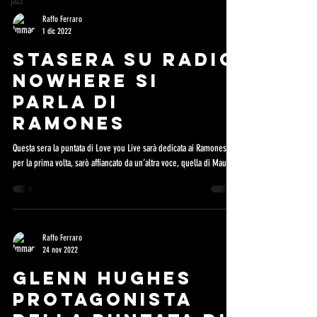
jazz
Raffo Ferraro
1 dic 2022
Stasera SU RADIO
NOWHERE SI
PARLA DI
RAMONES
Questa sera la puntata di Love you Live sarà dedicata ai Ramones e,
per la prima volta, sarò affiancato da un’altra voce, quella di Maury...
Raffo Ferraro
24 nov 2022
GLENN HUGHES
PROTAGONISTA