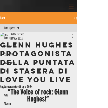
Post
Tutti i post
Raffo Ferraro
Tutti i post
24 nov 2022
GLENN HUGHES
musica
PROTAGONISTA
concerti
DELLA PUNTATA
indie rock
DI STASERA DI
Film
LOVE YOU LIVE
Libri
Aggiornamento:
16 ago 2024
Musica dal vivo
“The Voice of rock: Glenn 
Arte
Hughes!” 
Album