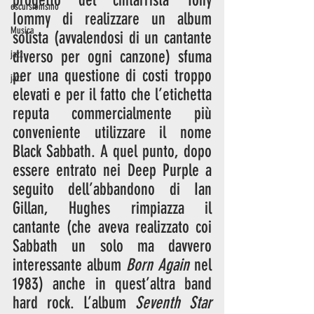
progetto del chitarrista Tony 
escursionismo
Iommy di realizzare un album 
Musica
solista (avvalendosi di un cantante 
diverso per ogni canzone) sfuma 
jazz
per una questione di costi troppo 
jazz
elevati e per il fatto che l’etichetta 
reputa commercialmente più 
conveniente utilizzare il nome 
Black Sabbath. A quel punto, dopo 
essere entrato nei Deep Purple a 
seguito dell’abbandono di Ian 
Gillan, Hughes rimpiazza il 
cantante (che aveva realizzato coi 
Sabbath un solo ma davvero 
interessante album 
Born Again
 nel 
1983) anche in quest’altra band 
hard rock. L’album 
Seventh Star