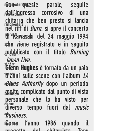
Con queste parole, seguite 
radionowhereblog
dall’ingresso corrosivo di una 
recensione
chitarra che ben presto si lancia 
radionowhere
nel riff di 
Burn,
 si apre il concerto 
Interviste
di Kawasaki del 24 maggio 1994 
che viene registrato e in seguito 
storia
pubblicato con il titolo 
Burning 
curiosità
Japan Live
. 
serie tv
Glenn Hughes
 è tornato da un paio 
fumetto
d’anni sulle scene con l’album 
LA 
Blues Authority
 dopo un periodo 
ambiente
molto complicato dal punto di vista 
Sociologia
personale che lo ha visto per 
cinema
diverso tempo fuori dal 
music 
business
. 
arte
Corre l’anno 1986 quando il 
biografie