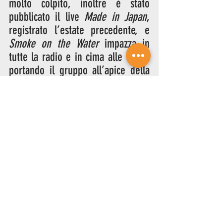
molto colpito, inoltre è stato 
pubblicato il live 
Made in Japan
, 
registrato l’estate precedente, e 
Smoke on the Water
 impazza in 
tutte la radio e in cima alle 
charts
portando il gruppo all’apice della 
propria fama. Questa volta quindi 
accetta. 
Per farla breve, alla fine Blackmore 
accetta di restare nei Purple 
purché venga cacciato Glover e gli 
venga riconosciuta un’importanza 
maggiore nella scrittura delle 
canzoni anziché dividere tutto in 
parti uguali. A quel punto i nuovi 
Deep Purple sono pronti e sono 
quattro (dopo il rifiuto di entrare 