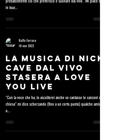
probabilmente ciò che preferisco è suonare dal vivo . Mi piace che
in tour...
Raffo Ferraro
10 nov 2022
LA MUSICA DI NICK
CAVE DAL VIVO
STASERA A LOVE
YOU LIVE
“Con la voce che ha, lo ascolterei anche se cantasse le canzoni da
chiesa” mi dice scherzando (fino a un certo punto) qualche amico
a...