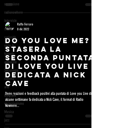
recensione
radionowhere
Interviste
Raffo Ferraro
storia
8 dic 2022
curiosità
DO YOU LOVE ME?
serie tv
STASERA LA
fumetto
SECONDA PUNTATA
ambiente
DI LOVE YOU LIVE
Sociologia
DEDICATA A NICK
cinema
CAVE
arte
Dopo reazioni e feedback positivi alla puntata di Love you Live di
biografie
alcune settimane fa dedicata a Nick Cave, il format di Radio
escursionismo
Nowhere...
Musica
jazz