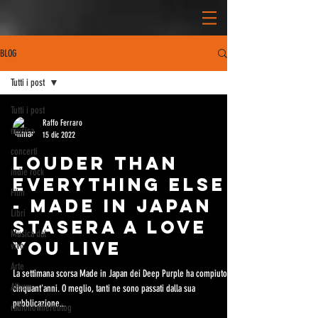
BLOG
Tutti i post
Tutti i post
Raffo Ferraro
musica
15 dic 2022
concerti
LOUDER THAN
indie rock
EVERYTHING ELSE
Film
- MADE IN JAPAN
Libri
STASERA A LOVE
Musica dal
YOU LIVE
vivo
Arte
La settimana scorsa Made in Japan dei Deep Purple ha compiuto
Album
cinquant'anni. O meglio, tanti ne sono passati dalla sua
pubblicazione...
radionowhereblog