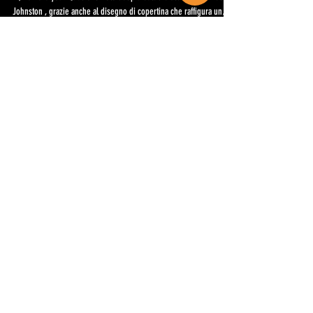
Johnston , grazie anche al disegno di copertina che raffigura un...
Raffo Ferraro
20 ott 2022
GREENDALE DI
NEIL YOUNG: UN
OMICIDIO, UNA
PRESENZA
DEMONIACA, LA
PRIVACY E
L'AMBIENTALISMO
Nel 2003 Neil Young decide di realizzare una serie di canzoni con
gli stessi protagonisti. Man mano che il lavoro procede si rende
conto...