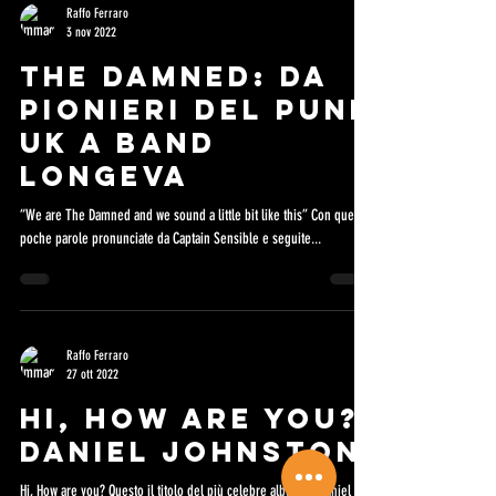
Raffo Ferraro
3 nov 2022
THE DAMNED: DA
PIONIERI DEL PUNK
UK A BAND
LONGEVA
“We are The Damned and we sound a little bit like this” Con queste
poche parole pronunciate da Captain Sensible e seguite...
Raffo Ferraro
27 ott 2022
HI, HOW ARE YOU?
DANIEL JOHNSTON
Hi, How are you? Questo il titolo del più celebre album di Daniel