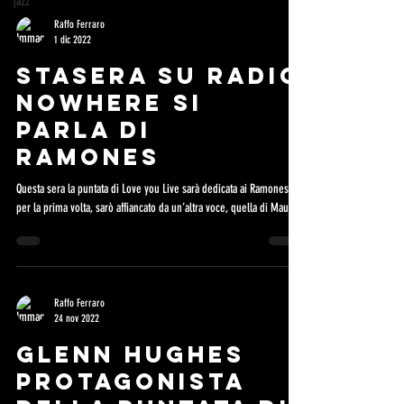
jazz
Raffo Ferraro
1 dic 2022
Stasera SU RADIO
NOWHERE SI
PARLA DI
RAMONES
Questa sera la puntata di Love you Live sarà dedicata ai Ramones e,
per la prima volta, sarò affiancato da un’altra voce, quella di Maury...
Raffo Ferraro
24 nov 2022
GLENN HUGHES
PROTAGONISTA